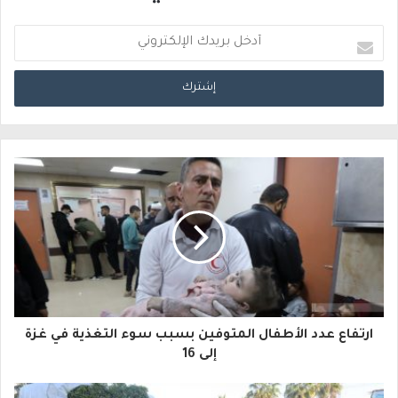
أ
د
خ
ل
ب
ر
ي
د
ك
ا
ارتفاع عدد الأطفال المتوفين بسبب سوء التغذية في غزة
ل
إلى 16
إ