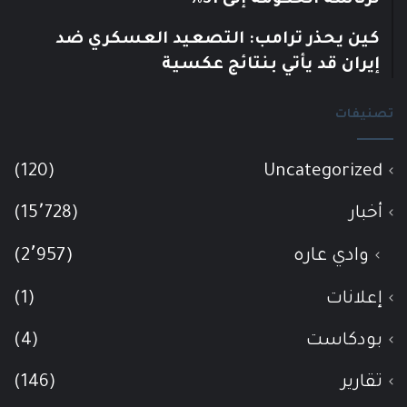
لرئاسة الحكومة إلى 31%
كين يحذر ترامب: التصعيد العسكري ضد
إيران قد يأتي بنتائج عكسية
تصنيفات
(120)
Uncategorized
أخبار
(15٬728)
وادي عاره
(2٬957)
إعلانات
(1)
بودكاست
(4)
تقارير
(146)