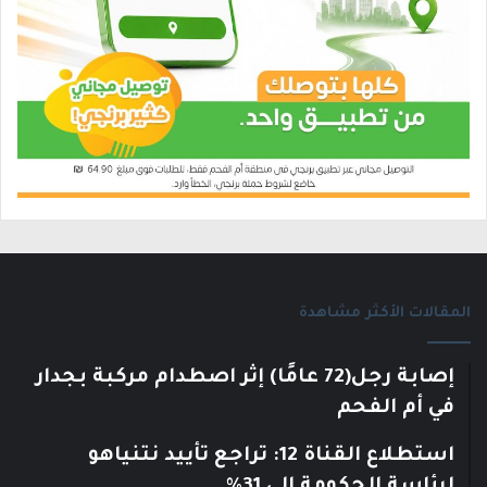
المقالات الأكثر مشاهدة
إصابة رجل(72 عامًا) إثر اصطدام مركبة بجدار
في أم الفحم
استطلاع القناة 12: تراجع تأييد نتنياهو