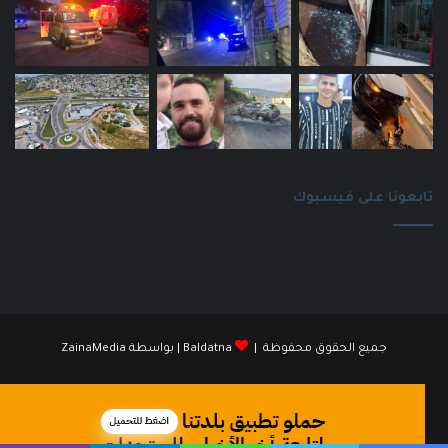
تابعونا على فيسبوك
جميع الحقوق محفوظة |
Baldatna
| بواسطة
ZainaMedia
فيسبوك
انستقرام