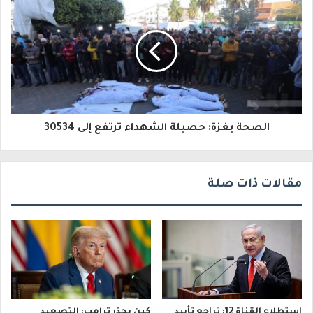
ل
ك
ت
ر
و
الصحة بغزة: حصيلة الشهداء ترتفع إلى 30534
ن
ي
مقالات ذات صلة
استطلاع القناة 12: تراجع تأييد
كين يحذر ترامب: التصعيد