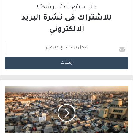
على موقع بلدتنا. وشكرًا!
للاشتراك فى نشرة البريد
الالكتروني
أ
د
خ
ل
ب
ر
ي
د
ك