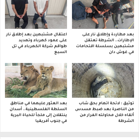
بعد مطاردة وإطلاق نار على
اعتقال مشتبهين بعد إطلاق نار
الإطارات.. الشرطة تعتقل
على عمود كهرباء وتهديد
مشتبهين بسلسلة اقتحامات
طواقم شركة الكهرباء في تل
في غوش دان
السبع
توثيق : لائحة اتهام بحق شاب
بعد العثور عليهما في مناطق
من الناصرة بعد ضبط مسدس
السلطة الفلسطينية.. أسدان
ألقاه خلال محاولته الفرار من
ينتقلان إلى ملجأ للحياة البرية
الشرطة
في جنوب أفريقيا