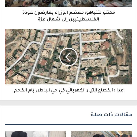
ا
مكتب نتنياهو: معظم الوزراء يعارضون عودة
ل
الفلسطينيين إلى شمال غزة
إ
ل
ك
ت
ر
و
غدا : انقطاع التيار الكهربائي في حي الباطن بام الفحم
ن
ي
مقالات ذات صلة