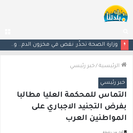
بحث
الق
عن
خلافات حول القائمة المشتركة.. العربية للتغيير ترفض قرار “الوفاق” ودعوات لإحياء القائمة الرباعية
الرئيسية
/
خبر رئيسي
خبر رئيسي
التماس للمحكمة العليا مطالبا
بفرض التجنيد الاجباري على
المواطنين العرب
أقل من دقيقة