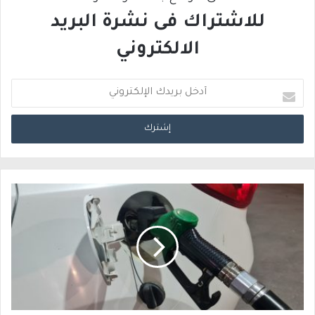
للاشتراك فى نشرة البريد
الالكتروني
أ
د
خ
ل
ب
ر
ي
د
ك
ا