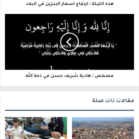
هذه الليلة : ارتفاع اسعار البنزين في البلاد
ل
إ
ل
ك
ت
ر
و
مصمص : هادية شريف حسن في ذمة الله
ن
ي
مقالات ذات صلة