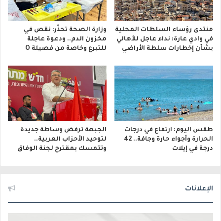
منتدى رؤساء السلطات المحلية
وزارة الصحة تحذّر: نقص في
في وادي عارة: نداء عاجل للأهالي
مخزون الدم.. ودعوة عاجلة
بشأن إخطارات سلطة الأراضي
للتبرع وخاصة من فصيلة O
طقس اليوم: ارتفاع في درجات
الجبهة ترفض وساطة جديدة
الحرارة وأجواء حارة وجافة.. 42
لتوحيد الأحزاب العربية..
درجة في إيلات
وتتمسك بمقترح لجنة الوفاق
الإعلانات