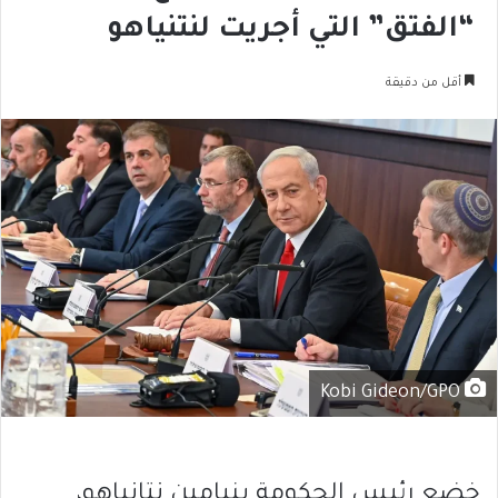
“الفتق” التي أجريت لنتنياهو
أقل من دقيقة
Kobi Gideon/GPO
خضع رئيس الحكومة بنيامين نتانياهو،