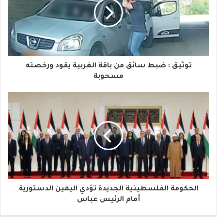
ي
د
ك
ا
توثيق : ضبط سائق من باقة الغربية يقود ورخصته
ل
مسحوبة
إ
ل
ك
ت
ر
و
الحكومة الفلسطينية الجديدة تؤدي اليمين الدستورية
ن
أمام الرئيس عباس
ي