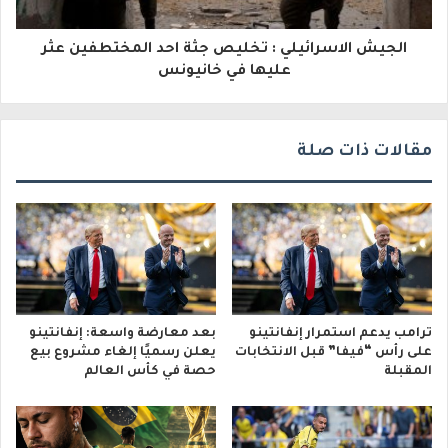
ر
و
الجيش الاسرائيلي : تخليص جثة احد المختطفين عثر
عليها في خانيونس
ن
ي
مقالات ذات صلة
ترامب يدعم استمرار إنفانتينو
بعد معارضة واسعة: إنفانتينو
على رأس “فيفا” قبل الانتخابات
يعلن رسميًا إلغاء مشروع بيع
المقبلة
حصة في كأس العالم