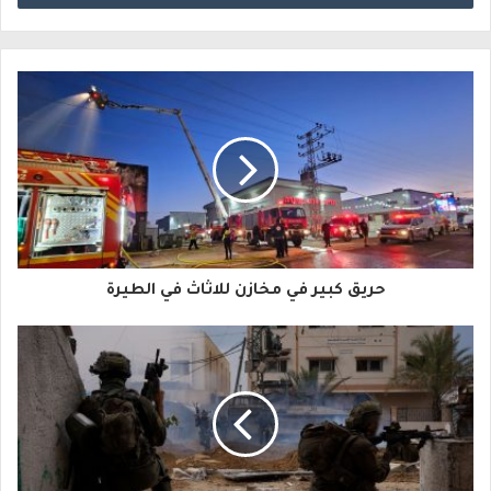
خ
ل
ب
ر
ي
د
ك
ا
حريق كبير في مخازن للاثاث في الطيرة
ل
إ
ل
ك
ت