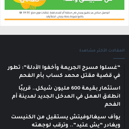
المقالات الأكثر مشاهدة
“غسلوا مسرح الجريمة وأخفوا الأدلة”: تطور
في قضية مقتل محمد كساب بأم الفحم
استثمار بقيمة 600 مليون شيكل.. قريبًا
انطلاق العمل في المدخل الجديد لمدينة أم
الفحم
يوآف سيغالوفيتش يستقيل من الكنيست
ويغادر “يش عتيد”.. وترقب لوجهته