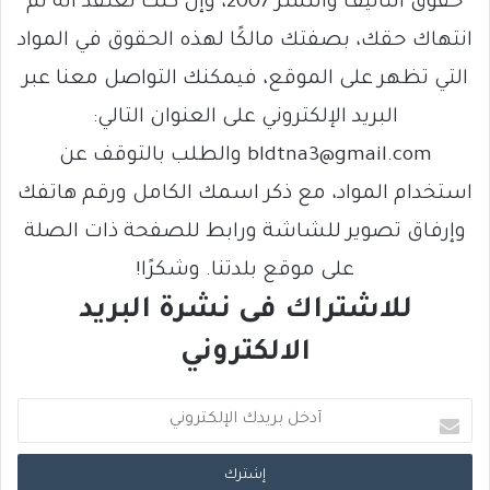
حقوق التأليف والنشر 2007، وإن كنت تعتقد أنه تم
انتهاك حقك، بصفتك مالكًا لهذه الحقوق في المواد
التي تظهر على الموقع، فيمكنك التواصل معنا عبر
البريد الإلكتروني على العنوان التالي:
bldtna3@gmail.com والطلب بالتوقف عن
استخدام المواد، مع ذكر اسمك الكامل ورقم هاتفك
وإرفاق تصوير للشاشة ورابط للصفحة ذات الصلة
على موقع بلدتنا. وشكرًا!
للاشتراك فى نشرة البريد
الالكتروني
أ
د