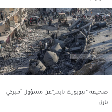
صحيفة “نيويورك تايمز”عن مسؤول أميركي
بارز: