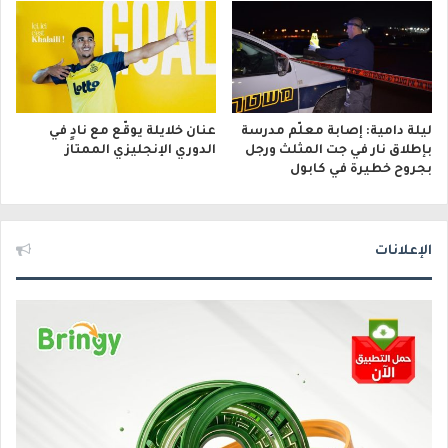
ليلة دامية: إصابة معلّم مدرسة
عنان خلايلة يوقّع مع نادٍ في
بإطلاق نار في جت المثلث ورجل
الدوري الإنجليزي الممتاز
بجروح خطيرة في كابول
الإعلانات