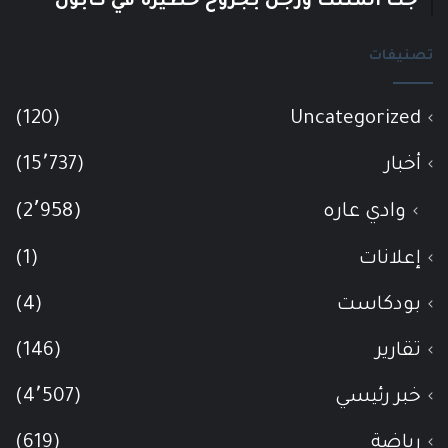
جت المثلث ورجل بجروح خطيرة في كابول
تصنيفات
(120)
Uncategorized
أخبار
(15٬737)
وادي عاره
(2٬958)
إعلانات
(1)
بودكاست
(4)
تقارير
(146)
خبر رئيسي
(4٬507)
رياضة
(619)