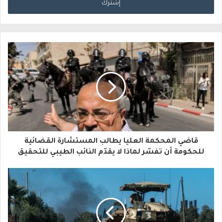
خ
ل
ب
ر
ي
د
ك
ا
قاضي المحكمة العليا يطالب المستشارة القضائية
ل
للحكومة أن تفسّر لماذا لا يقدّم النائب الطيبي للتحقيق
إ
ل
ك
ت