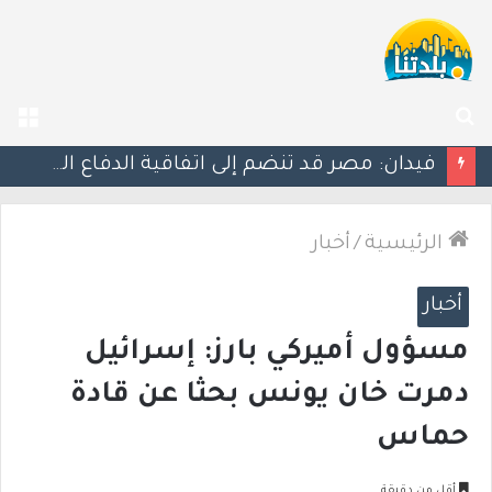
بحث
الق
عن
ليلة دامية: إصابة معلّم مدرسة بإطلاق نار في جت المثلث ورجل بجروح خطيرة في كابول
الرئيسية
/
أخبار
أخبار
مسؤول أميركي بارز: إسرائيل
دمرت خان يونس بحثا عن قادة
حماس
أقل من دقيقة