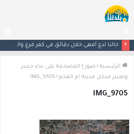
بحث
الق
عن
حالتا لدغ أفعى خلال دقائق في كفر قرع والشمال.. إصابتان إحداهما خطيرة
الرئيسية
/
صور | المصادقة على بناء جسر
وتغيير مدخل مدينة ام الفحم
/
IMG_9705
IMG_9705