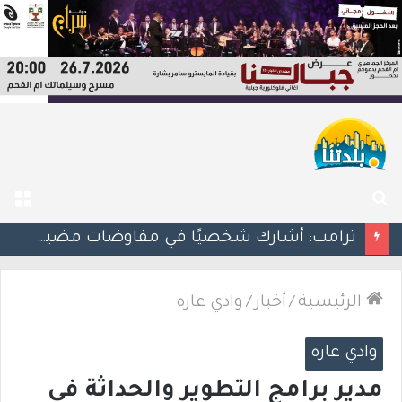
بحث
الق
عن
ترامب: أشارك شخصيًا في مفاوضات مضيق هرمز.. والاتفاق قد يُنجز قريبًا
الرئيسية
/
أخبار
/
وادي عاره
وادي عاره
مدير برامج التطوير والحداثة في