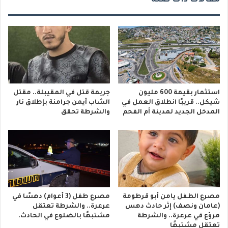
مقالات ذات صلة
استثمار بقيمة 600 مليون
جريمة قتل في المقيبلة.. مقتل
شيكل.. قريبًا انطلاق العمل في
الشاب أيمن جرامنة بإطلاق نار
المدخل الجديد لمدينة أم الفحم
والشرطة تحقق
مصرع الطفل يامن أبو قرطومة
مصرع طفل (3 أعوام) دهسًا في
(عامان ونصف) إثر حادث دهس
عرعرة.. والشرطة تعتقل
مروّع في عرعرة.. والشرطة
مشتبهًا بالضلوع في الحادث.
تعتقل مشتبهًا