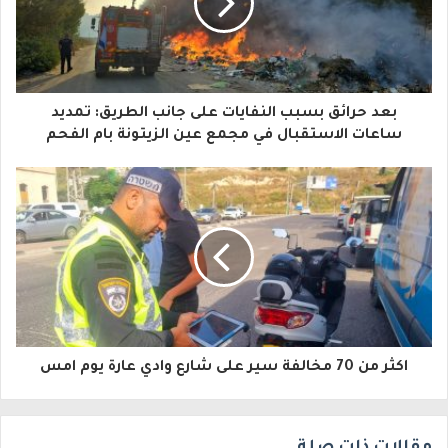
د
ك
ا
بعد حرائق بسبب النفايات على جانب الطريق: تمديد
ل
ساعات الاستقبال في مجمع عين الزيتونة بام الفحم
إ
ل
ك
ت
ر
و
اكثر من 70 مخالفة سير على شارع وادي عارة يوم امس
ن
ي