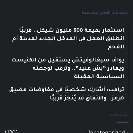
المقالات الأكثر مشاهدة
استثمار بقيمة 600 مليون شيكل.. قريبًا
انطلاق العمل في المدخل الجديد لمدينة أم
الفحم
يوآف سيغالوفيتش يستقيل من الكنيست
ويغادر “يش عتيد”.. وترقب لوجهته
السياسية المقبلة
ترامب: أشارك شخصيًا في مفاوضات مضيق
هرمز.. والاتفاق قد يُنجز قريبًا
تصنيفات