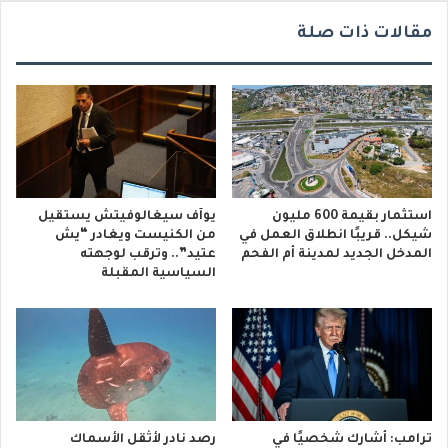
مقالات ذات صلة
استثمار بقيمة 600 مليون
يوآف سيغالوفيتش يستقيل
شيكل.. قريبًا انطلاق العمل في
من الكنيست ويغادر “يش
المدخل الجديد لمدينة أم الفحم
عتيد”.. وترقب لوجهته
السياسية المقبلة
ترامب: أشارك شخصيًا في
رصد نادر لأثقل الأسماك