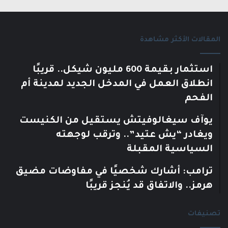
المقالات الأكثر مشاهدة
استثمار بقيمة 600 مليون شيكل.. قريبًا
انطلاق العمل في المدخل الجديد لمدينة أم
الفحم
يوآف سيغالوفيتش يستقيل من الكنيست
ويغادر “يش عتيد”.. وترقب لوجهته
السياسية المقبلة
ترامب: أشارك شخصيًا في مفاوضات مضيق
هرمز.. والاتفاق قد يُنجز قريبًا
تصنيفات