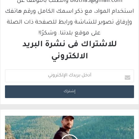
bldtna3@gmail.com والطلب بالتوقف عن
استخدام المواد، مع ذكر اسمك الكامل ورقم هاتفك
وإرفاق تصوير للشاشة ورابط للصفحة ذات الصلة
على موقع بلدتنا. وشكرًا!
للاشتراك فى نشرة البريد
الالكتروني
أ
د
خ
ل
ب
ر