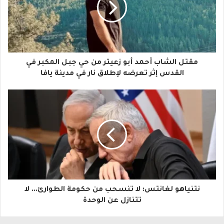
ي
د
ك
ا
مقتل الشاب أحمد أبو زعيتر من حي جبل المكبر في
ل
القدس إثر تعرضه لإطلاق نار في مدينة يافا
إ
ل
ك
ت
ر
و
نتنياهو لغانتس: لا تنسحب من حكومة الطوارئ... لا
ن
تتنازل عن الوحدة
ي