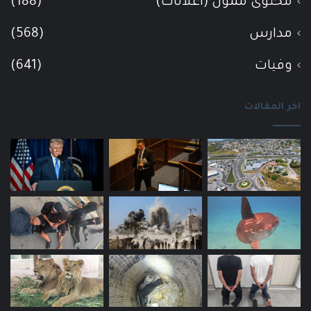
محتوى ممول (اعلانات)
(188)
مدارس
(568)
وفيات
(641)
اخر المقالات