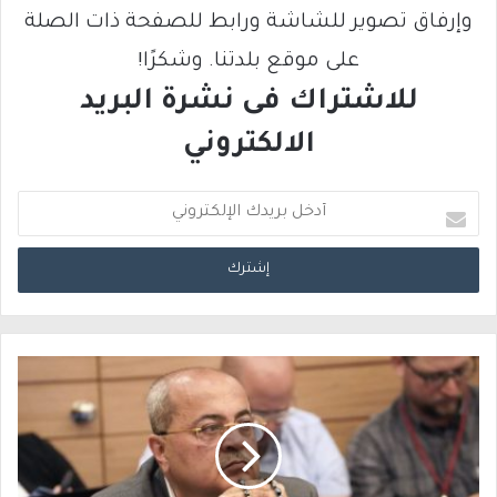
وإرفاق تصوير للشاشة ورابط للصفحة ذات الصلة
على موقع بلدتنا. وشكرًا!
للاشتراك فى نشرة البريد
الالكتروني
أ
د
خ
ل
ب
ر
ي
د