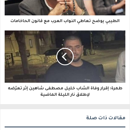
ك
ا
الطيبي يوضح تعاطي النواب العرب مع قانون الحاخامات
ل
إ
ل
ك
ت
ر
و
طمرة: إقرار وفاة الشاب خليل مصطفى شاهين إثر تعرّضه
لإطلاق نار الليلة الماضية
ن
ي
مقالات ذات صلة