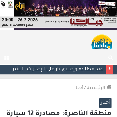
بحث
الق
عن
اعتقال مشتبهين بعد إطلاق نار على عمود كهرباء وتهديد طواقم شركة الكهرباء في تل السبع
الرئيسية
/
أخبار
أخبار
منطقة الناصرة: مصادرة 12 سيارة