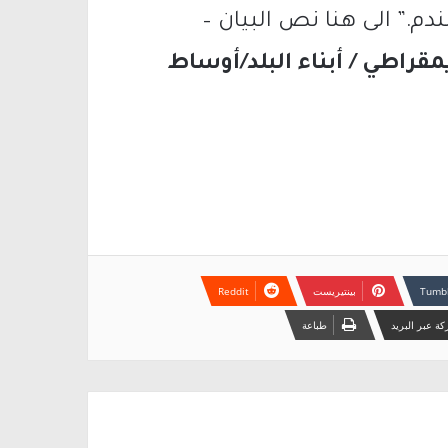
ندم.” الى هنا نص البيان –
قراطي / أبناء البلد/أوساط
بينتيريست
ة عبر البريد
طباعة