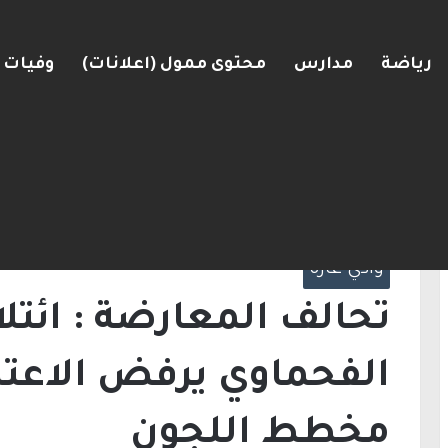
رياضة
مدارس
محتوى ممول (اعلانات)
وفيات
الرئيسية
/
أخبار
/
وادي عاره
/
تحالف المعارضة : 
رسمياً على مخطط اللجون
وادي عاره
تحالف المعارضة : ائتل
الفحماوي يرفض الاعتر
مخطط اللجون