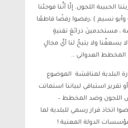
لحبيبة اللجون. إلّا أنَّنا فوجئنا
وأبو نسيم ) ،رفضوا رفضًا قاطعًا
 ، مستخدمينَ ذرائعَ تقنيةٍ
 يسعفُنا ولا يتيحُ لنا أيَّ مجالٍ
المخطط العدواني ..
رة البلدية لمناقشة الموضوع
أو تقرير استباقي لبياننا استماتت
رض اللجون وضد المخطط –
ضوا اتخاذ قرار رسمي للبلدية لما
ؤسسات الدولة المعنية !