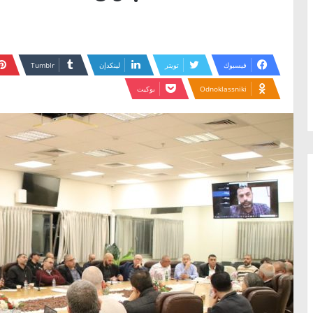
فيسبوك
تويتر
لينكدإن
Odnoklassniki
بوكيت