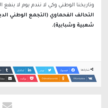
وتاريخنا الوطني وكي لا نندم يوم لا ينفع ال
التحالف الفحماوي (التجمع الوطني الديم
شعبية وشبابية).
فيسبوك
تويتر
لينكدإن
شاركها
Odnoklassniki
بوكيت
مشارك