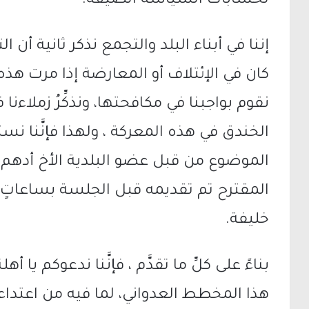
لحسابات السياسة الضيقة.
إننا في أبناء البلد والتجمع نذكر ثانية أن ا
كان في الإئتلاف أو المعارضة إذا مرت 
نقوم بواجبنا في مكافحتها، ونذكِّرُ زملاء
الخندق في هذه المعركة ، ولهذا فإنَّنا ن
الموضوع من قبل عضو البلدية الأخ أدهم س
المقترح تم تقديمه قبل الجلسة بساعاتٍ
خليفة.
بناءً على كلِّ ما تقدَّم ، فإنَّنا ندعوكم ي
هذا المخطط العدواني، لما فيه من اعتدا