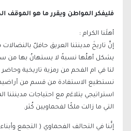
فليفكر المواطن ويقرر ما هو الموقف الح
أهلَنا الكرام :
إنَّ تاريخَ مدينتنا العريق حافلٌ بالنضالات
يشكل أهلُها نسبةً لا يستهانُ بها من سكا
لنا في ام الفحم من رمزية تاريخية وحاضر قر
نستطيع الاستفادة من قسم من أراضيها إ
استراتيجي يتلاءَم مع احتياجات مدينتنا ا
التي ما زالت ملكًا لفحماويين كُثر.
إنَّنا في التحالف الفحماوي ( التجمع وأبن