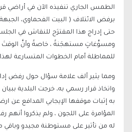
الطمس الجاري تنفيذه الآن في أراضي قريتنا ا
برفض الائتلاف ( البيت الفحماوي، الجبهة 
حتى إدراج هذا المقترَح للنقاش في الجلسة
ومسوِّغاتٍ مستهجَنةً ، خاصةً وأنَّ الوقتَ لا
للمماطلة أمام الخطوات المتسارعة لهذا 
ومما يثير ألف علامة سؤال حول رفض إدا
واتخاذ قرار رسمي به، خرجت البلدية ببيان 
به إثبات موقفها الإيجابي المدافع عن ا
المؤامرة على اللجون ، ولم يذكروا أنهم رف
له من تأثير على مستوطنة مجيدو وباقي م