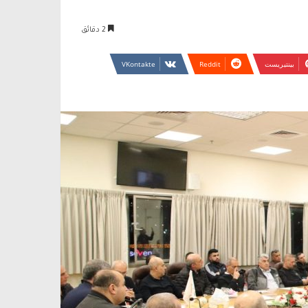
2 دقائق
بينتيريست