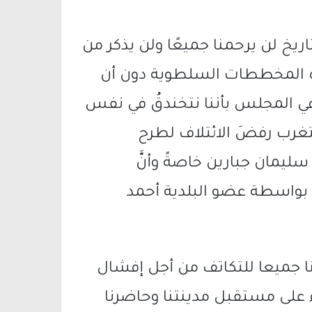
لتاريخ لن يرحمنا جميعًا ولن يذكر من
هذه المخططات السلطوية دون أن
نا في المجلس بأننا نتخندقُ في نفس
ستغرب رفضَ الائتلاف لطرح
ليمان جبارين خاصةً وأنَّ
 بواسطة عضو البلدية أحمد
ا أهلنا جميعا للتكاتف من أجل إفشال
ء على مستقبل مدينتنا وحاضرنا