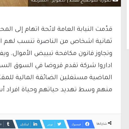
صورة للتوضيح فقط | تصوير : الشرطة
قدّمت النيابة العامة لائحة اتهام إلى الم
ثمانية اشخاص من الناصرة تنسب لهم ارتكا
وتجاوز قانون مكافحة تبييض الأموال. ويفي
اداروا شركة تقدم قروضا في السوق الس
الماضية مستغلين الضائقة المالية للمقت
منهم وسط تهديد حياتهم وحياة افراد أ
فيسبوك
تويتر
لينكدإن
شاركها