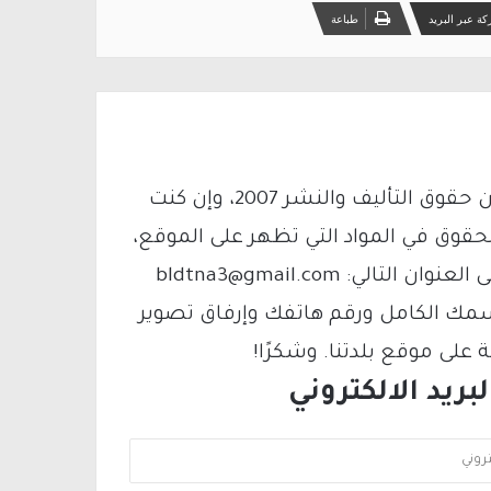
ة عبر البريد
طباعة
يتم الاستخدام المواد وفقًا للمادة 27 أ من قانون حقوق التأليف والنشر 2007، وإن كنت
لحقوق في المواد التي تظهر على الموقع،
فيمكنك التواصل معنا عبر البريد الإلكتروني على العنوان التالي: bldtna3@gmail.com
سمك الكامل ورقم هاتفك وإرفاق تصوير
لى موقع بلدتنا. وشكرًا!
ريد الالكتروني