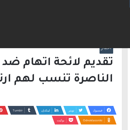
الرئيسية
/
أخبار
/
تقديم لا
جرائم ابتزاز
أخبار
الناصرة تنسب لهم ارتك
فيسبوك
تويتر
لينكدإن
Odnoklassniki
بوكيت