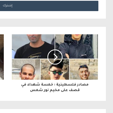
د
خ
ل
ب
ر
ي
د
ك
ا
ل
مصادر فلسطينية : خمسة شهداء في
إ
قصف على مخيم نور شمس
ل
ك