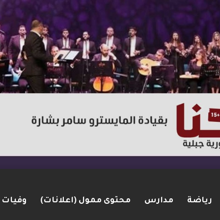
رياضة
مدارس
محتوى ممول (اعلانات)
وفيات
ت مضيق هرمز.. والاتفاق قد يُنجز قريبًا