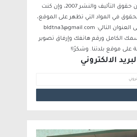
يتم الاستخدام المواد وفقًا للمادة 27 أ من قانون حقوق التأليف والنشر 2007، وإن كنت
لحقوق في المواد التي تظهر على الموقع،
فيمكنك التواصل معنا عبر البريد الإلكتروني على العنوان التالي: bldtna3@gmail.com
سمك الكامل ورقم هاتفك وإرفاق تصوير
لى موقع بلدتنا. وشكرًا!
ريد الالكتروني