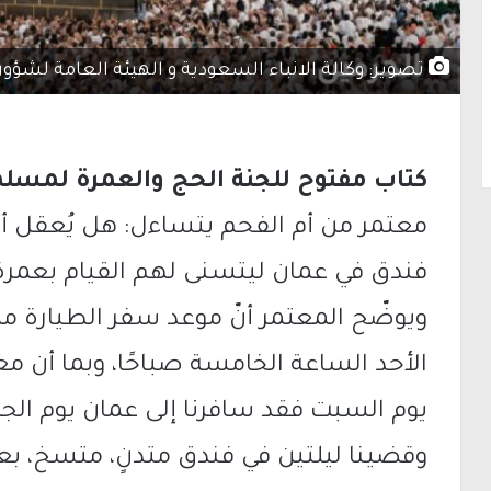
تصوير: وكالة الانباء السعودية و الهيئة العامة لشؤو
كتاب مفتوح للجنة الحج والعمرة لمسلمي 
معتمر من أم الفحم يتساءل: هل يُعقل أ
فندق في عمان ليتسنى لهم القيام بعمرة (11 يوم) 
ويوضّح المعتمر أنّ موعد سفر الطيارة م
الأحد الساعة الخامسة صباحًا، وبما أن م
يوم السبت فقد سافرنا إلى عمان يوم الج
وقضينا ليلتين في فندق متدنٍ، متسخ، بعي