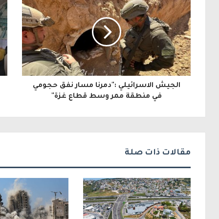
ي
د
ك
ا
ل
الجيش الاسرائيلي :"دمرنا مسار نفق حجومي
إ
في منطقة ممر وسط قطاع غزة"
ل
ك
ت
مقالات ذات صلة
ر
و
ن
ي