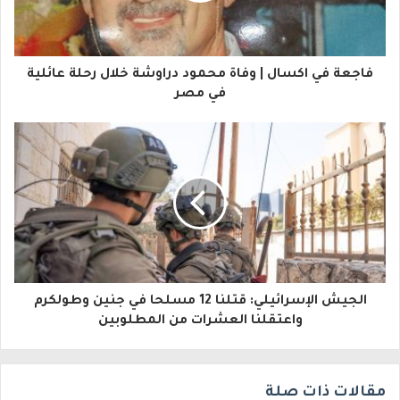
ك
ا
فاجعة في اكسال | وفاة محمود دراوشة خلال رحلة عائلية
ل
في مصر
إ
ل
ك
ت
ر
و
الجيش الإسرائيلي: قتلنا 12 مسلحا في جنين وطولكرم
ن
واعتقلنا العشرات من المطلوبين
ي
مقالات ذات صلة