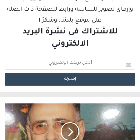
وإرفاق تصوير للشاشة ورابط للصفحة ذات الصلة
على موقع بلدتنا. وشكرًا!
للاشتراك فى نشرة البريد
الالكتروني
أ
د
خ
ل
ب
ر
ي
د