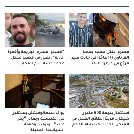
مصرع الفتى محمد جمعة
“غسلوا مسرح الجريمة وأخفوا
القرناوي (17 عامًا) في حادث سير
الأدلة”: تطور في قضية مقتل
مروّع في عرعرة النقب
محمد كساب بأم الفحم
استثمار بقيمة 600 مليون
يوآف سيغالوفيتش يستقيل
شيكل.. قريبًا انطلاق العمل في
من الكنيست ويغادر “يش
المدخل الجديد لمدينة أم الفحم
عتيد”.. وترقب لوجهته
السياسية المقبلة