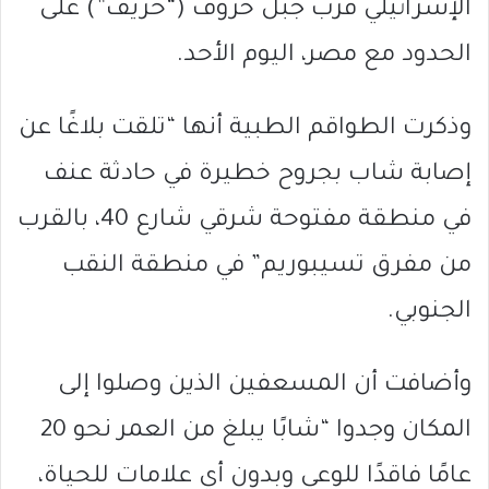
الإسرائيلي قرب جبل خروف (“حريف”) على
الحدود مع مصر، اليوم الأحد.
وذكرت الطواقم الطبية أنها “تلقت بلاغًا عن
إصابة شاب بجروح خطيرة في حادثة عنف
في منطقة مفتوحة شرقي شارع 40، بالقرب
من مفرق تسيبوريم” في منطقة النقب
الجنوبي.
وأضافت أن المسعفين الذين وصلوا إلى
المكان وجدوا “شابًا يبلغ من العمر نحو 20
عامًا فاقدًا للوعي وبدون أي علامات للحياة،