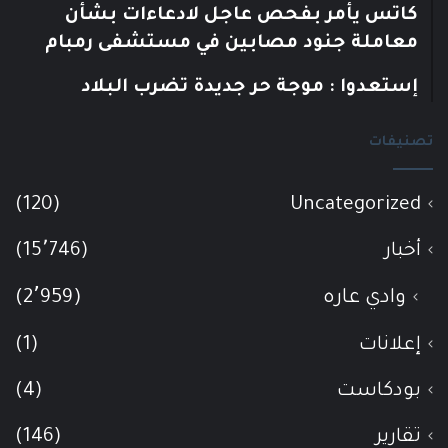
كاتس يأمر بفحص عاجل لادعاءات بشأن
معاملة جنود مصابين في مستشفى رمبام
إستعدوا : موجة حر جديدة تضرب البلاد
تصنيفات
(120)
Uncategorized
أخبار
(15٬746)
وادي عاره
(2٬959)
إعلانات
(1)
بودكاست
(4)
تقارير
(146)