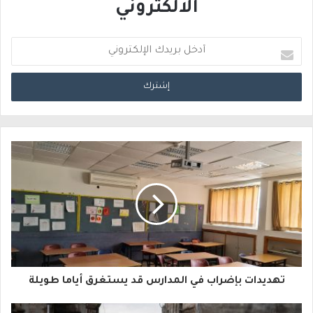
الالكتروني
أ
د
خ
ل
ب
ر
ي
د
ك
ا
تهديدات بإضراب في المدارس قد يستغرق أياما طويلة
ل