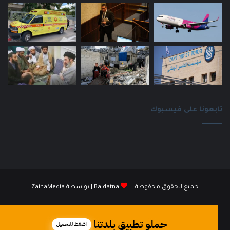
تابعونا على فيسبوك
جميع الحقوق محفوظة |
Baldatna
| بواسطة
ZainaMedia
فيسبوك
انستقرام