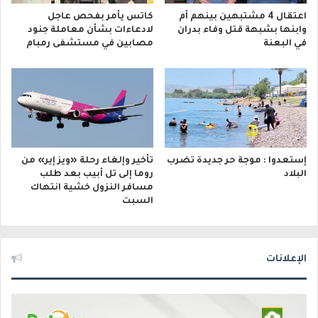
اعتقال 4 مشتبهين بينهم أم
كاتس يأمر بفحص عاجل
وابنها بشبهة قتل وفاء بدران
لادعاءات بشأن معاملة جنود
في البعنة
مصابين في مستشفى رمبام
إستعدوا : موجة حر جديدة تضرب
تأخير وإلغاء رحلة «ويز إير» من
البلاد
روما إلى تل أبيب بعد طلب
مسافر النزول خشية انتهاك
السبت
الإعلانات