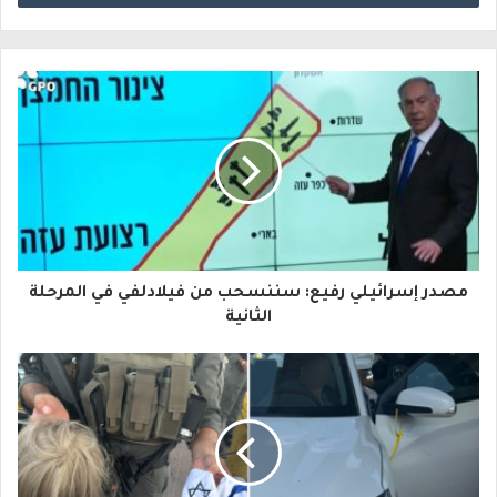
خ
ل
ب
ر
ي
د
ك
ا
مصدر إسرائيلي رفيع: سننسحب من فيلادلفي في المرحلة
ل
الثانية
إ
ل
ك
ت