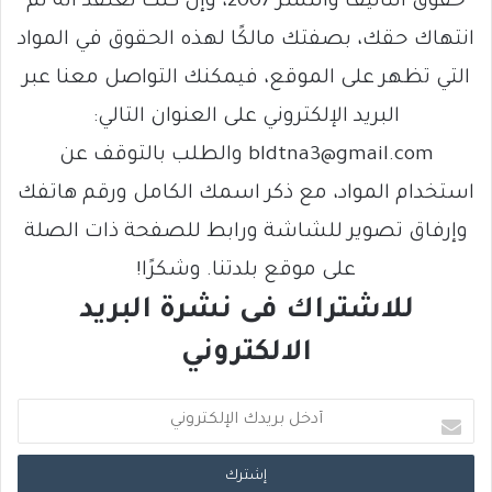
حقوق التأليف والنشر 2007، وإن كنت تعتقد أنه تم
انتهاك حقك، بصفتك مالكًا لهذه الحقوق في المواد
التي تظهر على الموقع، فيمكنك التواصل معنا عبر
البريد الإلكتروني على العنوان التالي:
bldtna3@gmail.com والطلب بالتوقف عن
استخدام المواد، مع ذكر اسمك الكامل ورقم هاتفك
وإرفاق تصوير للشاشة ورابط للصفحة ذات الصلة
على موقع بلدتنا. وشكرًا!
للاشتراك فى نشرة البريد
الالكتروني
أ
د