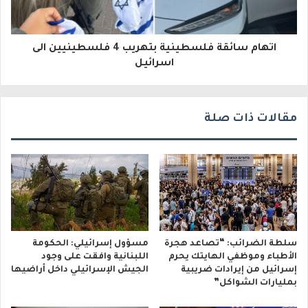
ر
و
اتهام سائقة فلسطينية بتهريب 4 فلسطينيين الى
ن
اسرائيل
ي
مقالات ذات صلة
سلطة الضرائب: “تصاعد هجرة
مسؤول إسرائيلي: الحكومة
الأطباء وموظفي الهايتك يحرم
اللبنانية وافقت على وجود
إسرائيل من إيرادات ضريبية
الجيش الإسرائيلي داخل أراضيها
بمليارات الشواكل”