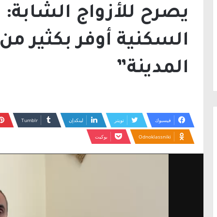
يصرح للأزواج الشابة:
السكنية أوفر بكثير م
المدينة”
فيسبوك
تويتر
لينكدإن
Odnoklassniki
بوكيت
مشغل
الفيديو