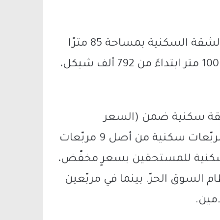
وكانت بلدية ام الفحم قد اعلنت ان سعر الشقة السكنية بمساحة 85 مترًا
مربعًا سيكون ابتداءً من 683 ألف شيكل، 100 متر ابتداءً من 792 ألف شيكل،
 ذكره ان الحي يشمل بناء 1239 شقة سكنية ضمن (السعر
المخفّض – מחיר מטרה)، حيث سوّقت 7 مربّعات سكنية من أصل 9 مربّعات
ور. وسيتم بيع 682 وحدة سكنية للمستحقين بسعرٍ مخفّض،
ة وفق نظام السوق الحرّ. بينما في مربّعين
مين.