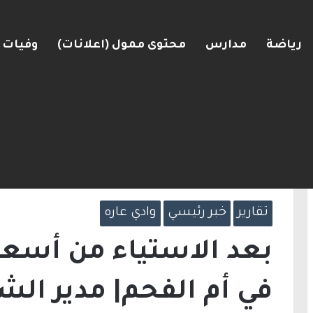
رياضة
مدارس
محتوى ممول (اعلانات)
وفيات
لكنيست ويغادر “يش عتيد”.. وترقب لوجهته السياسي
الرئيسية
/
تقارير
/
بعد الاستياء من أسعار الش
الاقتصادية يصرح للأزواج الشابة: “سعر الشقة 
المدينة”
تقارير
خبر رئيسي
وادي عاره
بعد الاستياء من أسعا
في أم الفحم| مدير الش