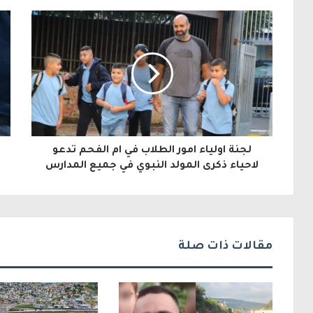
ر
ي
د
ك
ا
ل
لجنة اولياء امور الطلاب في ام الفحم تدعو
إ
لاحياء ذكرى المولد النبوي في جميع المدارس
ل
ك
ت
مقالات ذات صلة
ر
و
ن