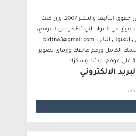
يتم الاستخدام المواد وفقًا للمادة 27 أ من قانون حقوق التأليف والنشر 2007، وإن كنت
لحقوق في المواد التي تظهر على الموقع،
فيمكنك التواصل معنا عبر البريد الإلكتروني على العنوان التالي: bldtna3@gmail.com
سمك الكامل ورقم هاتفك وإرفاق تصوير
لى موقع بلدتنا. وشكرًا!
ريد الالكتروني