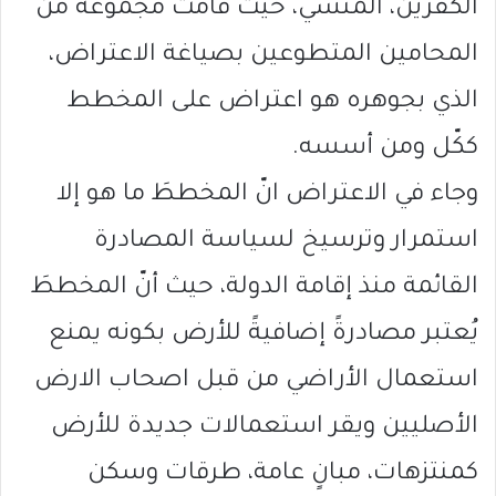
الكفرين، المنسي، حيث قامت مجموعة من
المحامين المتطوعين بصياغة الاعتراض،
الذي بجوهره هو اعتراض على المخطط
ككّل ومن أسسه.
وجاء في الاعتراض انّ المخططَ ما هو إلا
استمرار وترسيخ لسياسة المصادرة
القائمة منذ إقامة الدولة، حيث أنّ المخططَ
يُعتبر مصادرةً إضافيةً للأرض بكونه يمنع
استعمال الأراضي من قبل اصحاب الارض
الأصليين ويقر استعمالات جديدة للأرض
كمنتزهات، مبانٍ عامة، طرقات وسكن