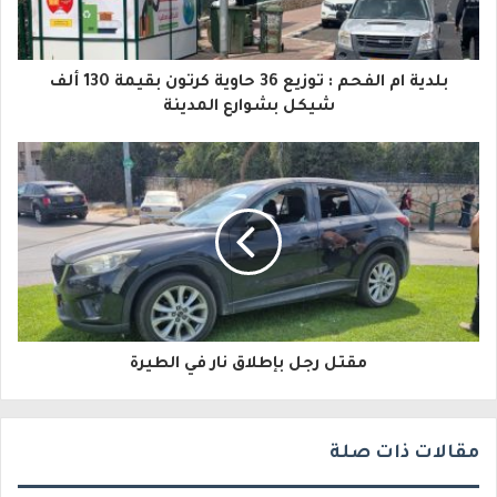
ك
ا
بلدية ام الفحم : توزيع 36 حاوية كرتون بقيمة 130 ألف
ل
شيكل بشوارع المدينة
إ
ل
ك
ت
ر
و
مقتل رجل بإطلاق نار في الطيرة
ن
ي
مقالات ذات صلة