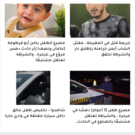
جريمة قتل في المقيبلة.. مقتل
مصرع الطفل يامن أبو قرطومة
الشاب أيمن جرامنة بإطلاق نار
(عامان ونصف) إثر حادث دهس
والشرطة تحقق
مروّع في عرعرة.. والشرطة
تعتقل مشتبهًا
مصرع طفل (3 أعوام) دهسًا في
شاهدوا – تخليص طفل عالق
عرعرة.. والشرطة تعتقل
داخل سيارة مغلقة في وادي عارة
مشتبهًا بالضلوع في الحادث.