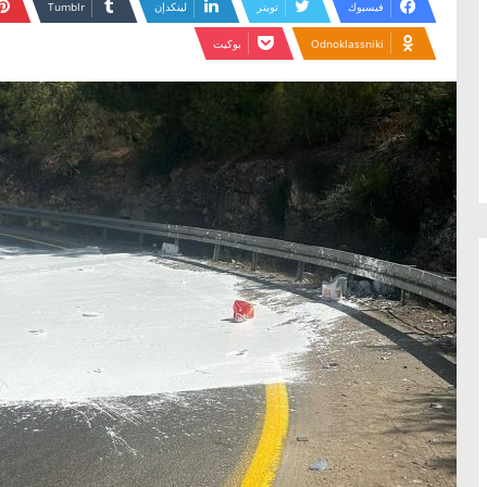
فيسبوك
تويتر
لينكدإن
Odnoklassniki
بوكيت