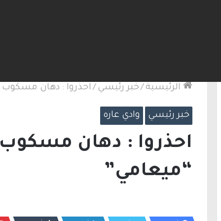
لكنيست ويغادر “يش عتيد”.. وترقب لوجهته السياسية
الرئيسية
/
خبر رئيسي
/
احذروا : دهان مسكوب 
خبر رئيسي
وادي عاره
احذروا : دهان مسكوب 
“ميعامي”