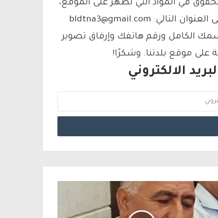
لحقوق في المواد التي تظهر على الموقع،
فيمكنك التواصل معنا عبر البريد الإلكتروني على العنوان التالي: bldtna3@gmail.com
سمك الكامل ورقم هاتفك وإرفاق تصوير
لى موقع بلدتنا. وشكرًا!
ريد الالكتروني