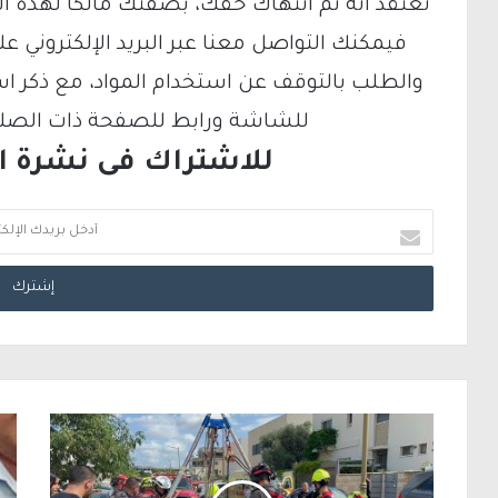
تعتقد أنه تم انتهاك حقك، بصفتك مالكًا لهذه ا
والطلب بالتوقف عن استخدام المواد، مع ذكر ا
للشاشة ورابط للصفحة ذات الصلة ع
للاشتراك فى نشرة الب
أ
د
خ
ل
ب
ر
ي