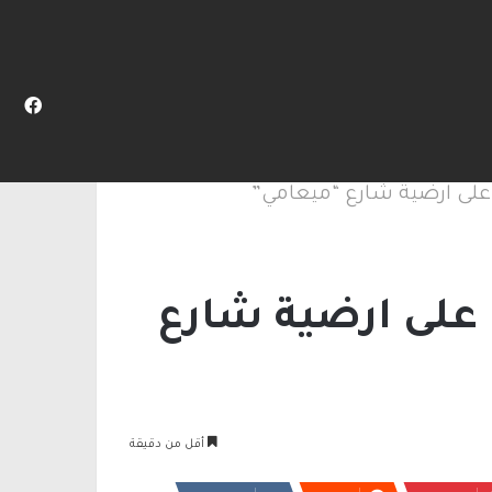
 المقبلة
المظلم
عن
فيس
على ارضية شارع “ميعامي”
على ارضية شارع
أقل من دقيقة