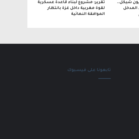
بقيمة 600 مليون شيكل..
تقرير: مشروع لبناء قاعدة عسكرية
 المدخل
لقوة مغربية داخل غزة بانتظار
الموافقة النهائية
تابعونا على فيسبوك