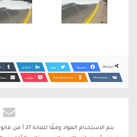
فيسبوك
تويتر
لينكدإن
شاركها
Odnoklassniki
بوكيت
مشارك