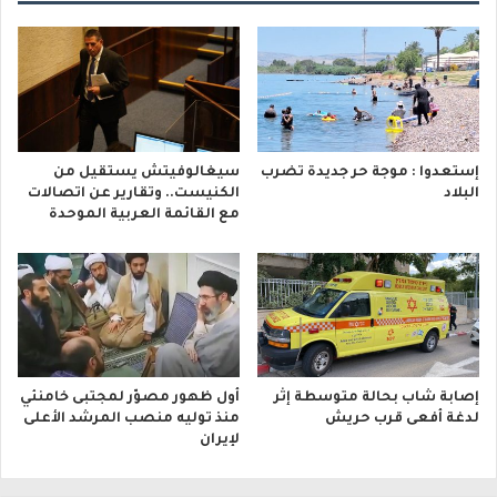
إستعدوا : موجة حر جديدة تضرب
سيغالوفيتش يستقيل من
البلاد
الكنيست.. وتقارير عن اتصالات
مع القائمة العربية الموحدة
إصابة شاب بحالة متوسطة إثر
أول ظهور مصوّر لمجتبى خامنئي
لدغة أفعى قرب حريش
منذ توليه منصب المرشد الأعلى
لإيران