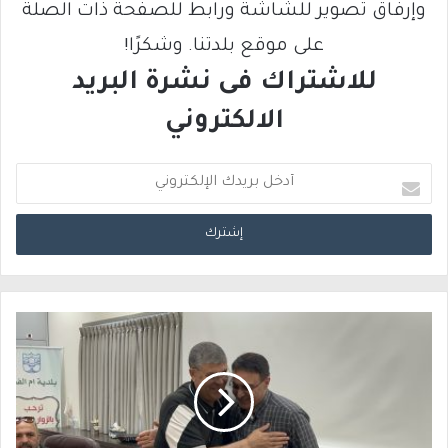
وإرفاق تصوير للشاشة ورابط للصفحة ذات الصلة
على موقع بلدتنا. وشكرًا!
للاشتراك فى نشرة البريد
الالكتروني
أ
د
خ
ل
ب
ر
ي
د