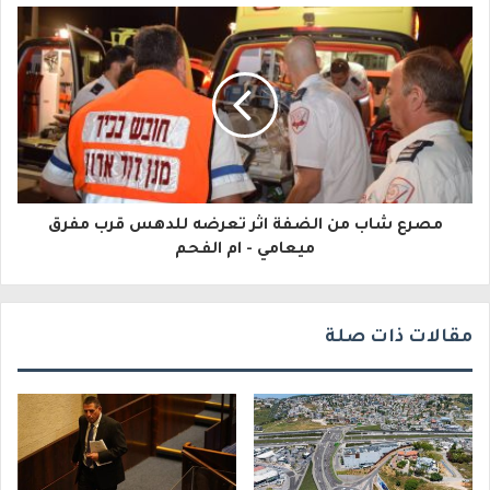
إ
ل
ك
ت
ر
و
مصرع شاب من الضفة اثر تعرضه للدهس قرب مفرق
ن
ميعامي - ام الفحم
ي
مقالات ذات صلة