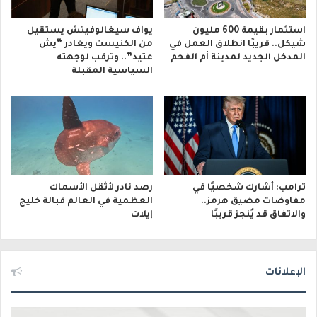
استثمار بقيمة 600 مليون
يوآف سيغالوفيتش يستقيل
شيكل.. قريبًا انطلاق العمل في
من الكنيست ويغادر “يش
المدخل الجديد لمدينة أم الفحم
عتيد”.. وترقب لوجهته
السياسية المقبلة
ترامب: أشارك شخصيًا في
رصد نادر لأثقل الأسماك
مفاوضات مضيق هرمز..
العظمية في العالم قبالة خليج
والاتفاق قد يُنجز قريبًا
إيلات
الإعلانات