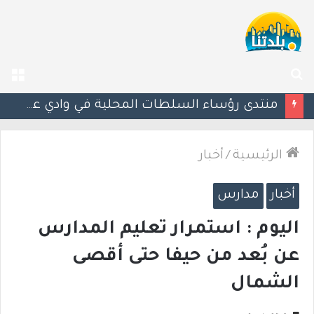
بحث
الق
عن
وزارة الصحة تحذّر: نقص في مخزون الدم.. ودعوة عاجلة للتبرع وخاصة من فصيلة O
الرئيسية
/
أخبار
أخبار
مدارس
اليوم : استمرار تعليم المدارس
عن بُعد من حيفا حتى أقصى
الشمال