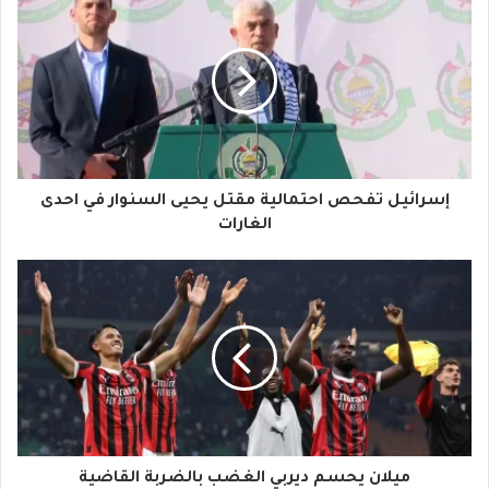
ر
ي
د
ك
ا
إسرائيل تفحص احتمالية مقتل يحيى السنوار في احدى
ل
الغارات
إ
ل
ك
ت
ر
و
ميلان يحسم ديربي الغضب بالضربة القاضية
ن