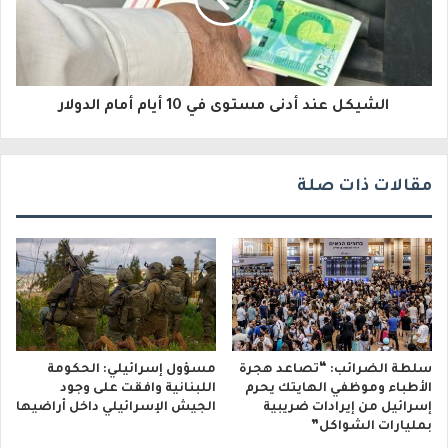
ت
ر
و
الشيكل عند أدنى مستوى في 10 أيام أمام الدولار
ن
ي
مقالات ذات صلة
سلطة الضرائب: “تصاعد هجرة
مسؤول إسرائيلي: الحكومة
الأطباء وموظفي الهايتك يحرم
اللبنانية وافقت على وجود
إسرائيل من إيرادات ضريبية
الجيش الإسرائيلي داخل أراضيها
بمليارات الشواكل”