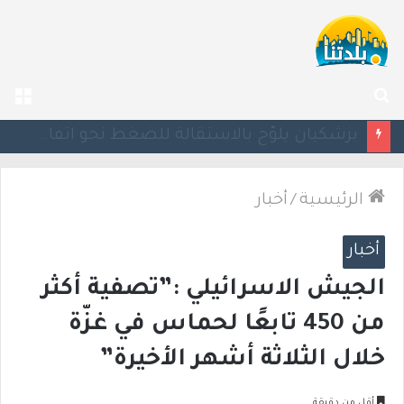
بحث
الق
عن
بزشكيان يلوّح بالاستقالة للضغط نحو اتفاق مع واشنطن
الرئيسية
/
أخبار
أخبار
الجيش الاسرائيلي :”تصفية أكثر
من 450 تابعًا لحماس في غزّة
خلال الثلاثة أشهر الأخيرة”
أقل من دقيقة