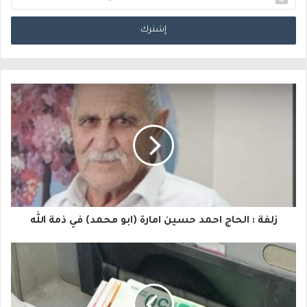
د
خ
ل
ب
ر
ي
د
ك
ا
زلفة : الحاج احمد حسين امارة (ابو محمد) في ذمة الله
ل
إ
ل
ك