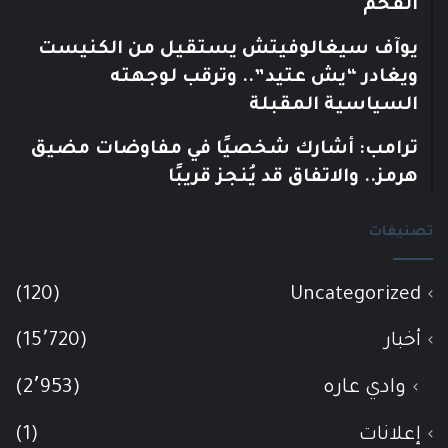
الفحم
يوآف سيغالوفيتش يستقيل من الكنيست
ويغادر “يش عتيد”.. وترقب لوجهته
السياسية المقبلة
ترامب: أشارك شخصيًا في مفاوضات مضيق
هرمز.. والاتفاق قد يُنجز قريبًا
تصنيفات
(120)
Uncategorized
أخبار
(15٬720)
وادي عاره
(2٬953)
إعلانات
(1)