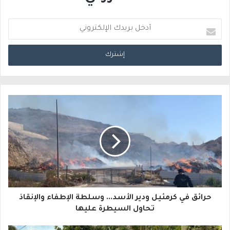
أ
د
خ
ل
ب
ر
ي
د
ك
ا
حرائق في كرمئيل ودير الأسد... وسلطة الإطفاء والإنقاذ
ل
تحاول السيطرة عليها
إ