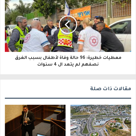
ل
ك
ت
ر
و
معطيات خطيرة: 96 حالة وفاة لأطفال بسبب الغرق
ن
نصفهم لم يتعد ال 4 سنوات
ي
مقالات ذات صلة