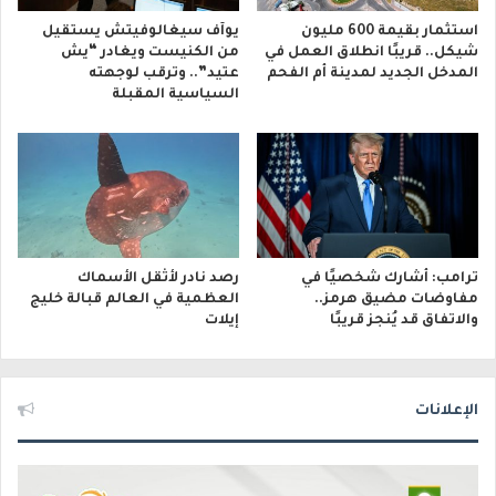
استثمار بقيمة 600 مليون
يوآف سيغالوفيتش يستقيل
شيكل.. قريبًا انطلاق العمل في
من الكنيست ويغادر “يش
المدخل الجديد لمدينة أم الفحم
عتيد”.. وترقب لوجهته
السياسية المقبلة
ترامب: أشارك شخصيًا في
رصد نادر لأثقل الأسماك
مفاوضات مضيق هرمز..
العظمية في العالم قبالة خليج
والاتفاق قد يُنجز قريبًا
إيلات
الإعلانات