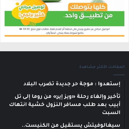
المقالات الأكثر مشاهدة
إستعدوا : موجة حر جديدة تضرب البلاد
تأخير وإلغاء رحلة «ويز إير» من روما إلى تل
أبيب بعد طلب مسافر النزول خشية انتهاك
السبت
سيغالوفيتش يستقيل من الكنيست..