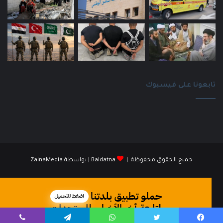
تابعونا على فيسبوك
جميع الحقوق محفوظة |
Baldatna
| بواسطة
ZainaMedia
فيسبوك
انستقرام