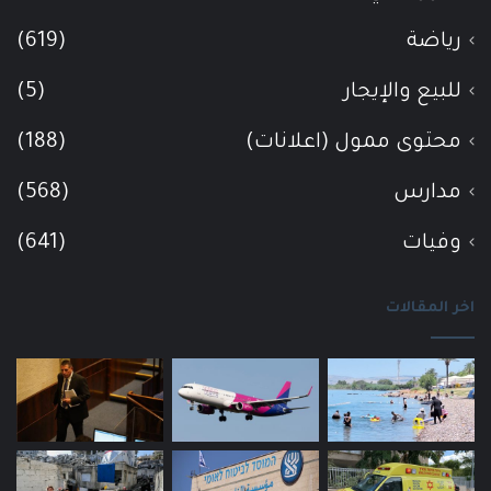
رياضة
(619)
للبيع والإيجار
(5)
محتوى ممول (اعلانات)
(188)
مدارس
(568)
وفيات
(641)
اخر المقالات