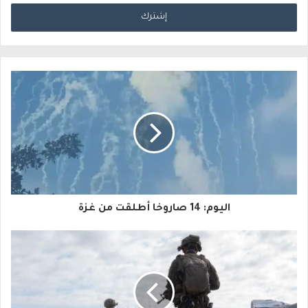
د
خ
ل
ب
ر
ي
د
ك
ا
اليوم: 14 صاروخا أطلقت من غزة
ل
إ
ل
ك