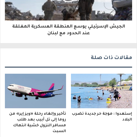
ت
ر
و
الجيش الإسرئيلي يوسع المنطقة العسكرية المغلقة
عند الحدود مع لبنان
ن
ي
مقالات ذات صلة
إستعدوا : موجة حر جديدة تضرب
تأخير وإلغاء رحلة «ويز إير» من
البلاد
روما إلى تل أبيب بعد طلب
مسافر النزول خشية انتهاك
السبت