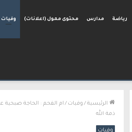
رياضة
مدارس
محتوى ممول (اعلانات)
وفيات
انية وافقت على وجود الجيش الإسرائيلي داخل أراضيها
الرئيسية
/
وفيات
/
ام الفحم : الحاجة صبحية ع
ذمة الله
وفيات