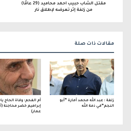
مقتل الشاب حبيب احمد محاميد (29 عامًا)
إ
من زلفة إثر تعرضه لإطلاق نار
ل
ك
ت
مقالات ذات صلة
ر
و
ن
ي
زلفة : عبد الله محمد أمارة “أبو
أم الفحم: وفاة الحاج ي
النجم”في ذمة الله
إبراهيم خضر محاجنة (أبو
عمار)