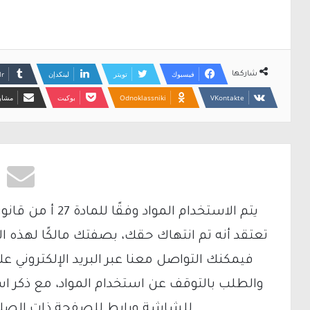
فيسبوك
تويتر
لينكدإن
شاركها
Odnoklassniki
بوكيت
مشارك
تعتقد أنه تم انتهاك حقك، بصفتك مالكًا لهذه ا
والطلب بالتوقف عن استخدام المواد، مع ذكر ا
للشاشة ورابط للصفحة ذات الصلة ع