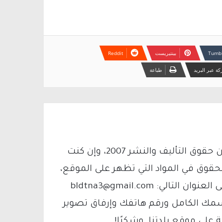
بينتيريست
ة عبر البريد
طباعة
يتم الاستخدام المواد وفقًا للمادة 27 أ من قانون حقوق التأليف والنشر 2007، وإن كنت
لحقوق في المواد التي تظهر على الموقع،
فيمكنك التواصل معنا عبر البريد الإلكتروني على العنوان التالي: bldtna3@gmail.com
سمك الكامل ورقم هاتفك وإرفاق تصوير
لى موقع بلدتنا. وشكرًا!