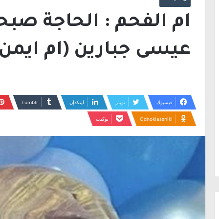
ام الفحم : الحاجة صبح
عيسى جبارين (ام ايمن)
فيسبوك
تويتر
لينكدإن
Odnoklassniki
بوكيت