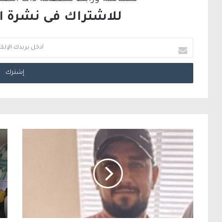
للاشتراك فى نشرة الب
أ
د
خ
ل
ب
ر
ي
د
ك
ا
ل