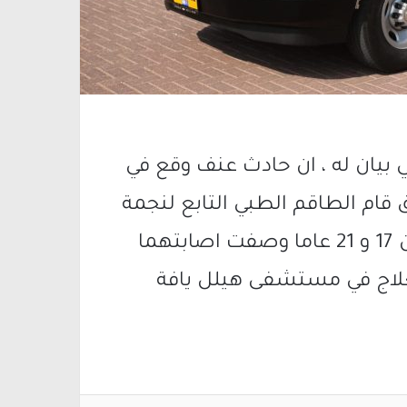
 بيان له ، ان حادث عنف وقع في
 قام الطاقم الطبي التابع لنجمة
داوود الحمراء ، بتقديم علاج أولي لمصابين 17 و 21 عاما وصفت اصابتهما
علاج في مستشفى هيلل يافة