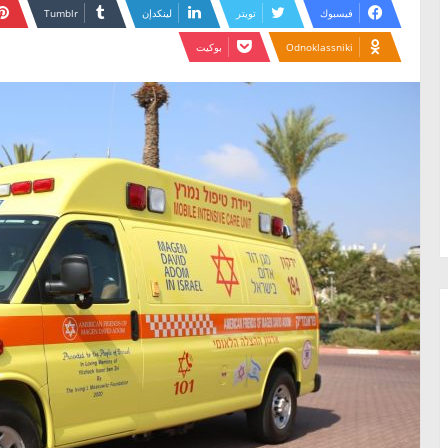
فيسبوك
تويتر
لينكدإن
Odnoklassniki
بوكيت