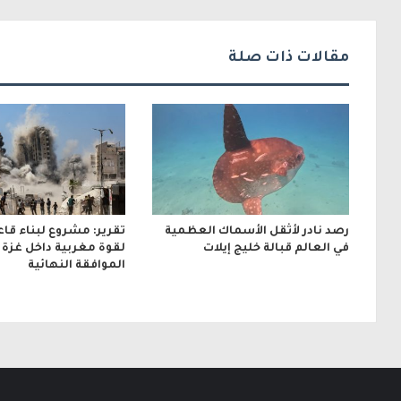
ك
ت
مقالات ذات صلة
ر
و
ن
ي
رصد نادر لأثقل الأسماك العظمية
تقرير: مشروع لبناء قا
في العالم قبالة خليج إيلات
لقوة مغربية داخل غزة ب
الموافقة النهائية