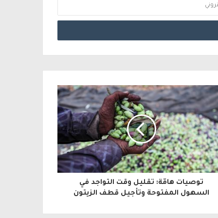
توصيات هامّة: تقليل وقت التواجد في
السهول المفتوحة وتأجيل قطف الزيتون