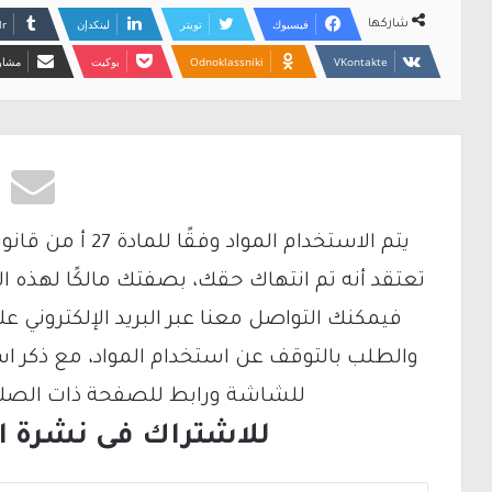
فيسبوك
تويتر
لينكدإن
شاركها
Odnoklassniki
بوكيت
مشارك
تعتقد أنه تم انتهاك حقك، بصفتك مالكًا لهذه ا
والطلب بالتوقف عن استخدام المواد، مع ذكر ا
للشاشة ورابط للصفحة ذات الصلة ع
للاشتراك فى نشرة الب