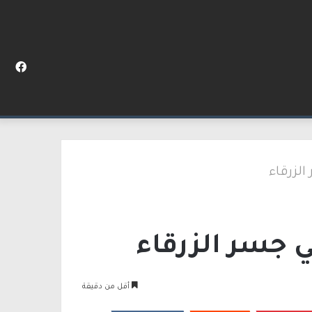
المظلم
عن
فيس
في غوش دان
لزرقاء
 جسر الزرقاء
أقل من دقيقة