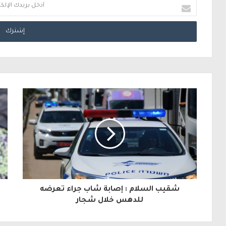
أ
د
خ
ل
ب
ر
ي
د
ك
ا
ل
شقيب السلام : إصابة شاب جراء تعرضه
إ
للدهس خلال شجار
ل