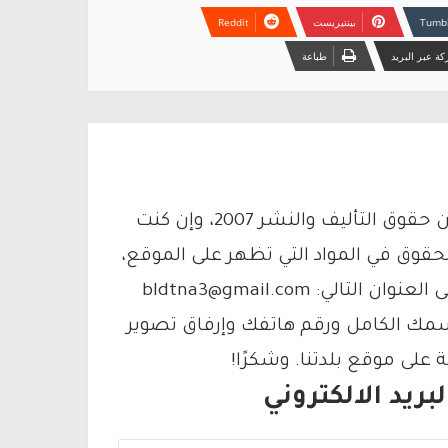
بينتيريست
ة عبر البريد
طباعة
يتم الاستخدام المواد وفقًا للمادة 27 أ من قانون حقوق التأليف والنشر 2007، وإن كنت
لحقوق في المواد التي تظهر على الموقع،
فيمكنك التواصل معنا عبر البريد الإلكتروني على العنوان التالي: bldtna3@gmail.com
سمك الكامل ورقم هاتفك وإرفاق تصوير
لى موقع بلدتنا. وشكرًا!
ريد الالكتروني