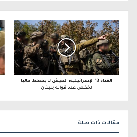
ل
ب
ر
ي
د
ك
ا
ل
القناة 13 الإسرائيلية: الجيش لا يخطط حاليا
إ
لخفض عدد قواته بلبنان
ل
ك
ت
مقالات ذات صلة
ر