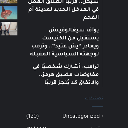
شيكل.. قريبًا انطلاق العمل
في المدخل الجديد لمدينة أم
الفحم
يوآف سيغالوفيتش
يستقيل من الكنيست
ويغادر “يش عتيد”.. وترقب
لوجهته السياسية المقبلة
ترامب: أشارك شخصيًا في
مفاوضات مضيق هرمز..
والاتفاق قد يُنجز قريبًا
تصنيفات
(120)
Uncategorized