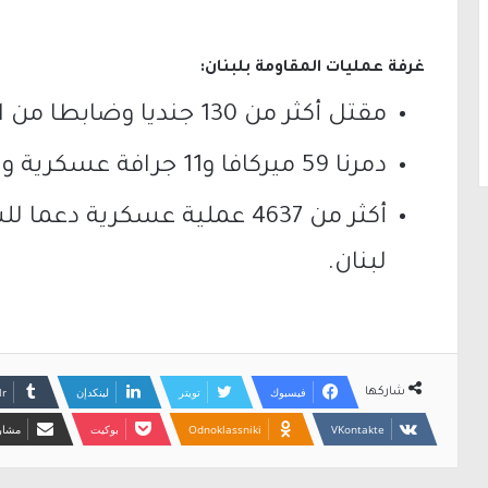
غرفة عمليات المقاومة بلبنان:
مقتل أكثر من 130 جنديا وضابطا من العدو وإصابة أكثر من 1250.
دمرنا 59 ميركافا و11 جرافة عسكرية وناقلتي جند ومدرعتين وآليتي هامر.
أكثر من 4637 عملية عسكرية 
لبنان.
فيسبوك
تويتر
لينكدإن
شاركها
Odnoklassniki
بوكيت
مشارك