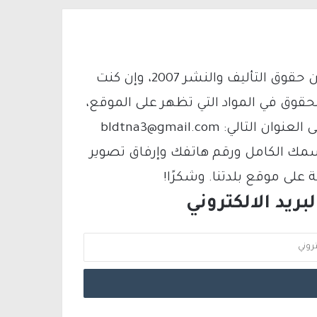
يتم الاستخدام المواد وفقًا للمادة 27 أ من قانون حقوق التأليف والنشر 2007، وإن كنت
لحقوق في المواد التي تظهر على الموقع،
فيمكنك التواصل معنا عبر البريد الإلكتروني على العنوان التالي: bldtna3@gmail.com
سمك الكامل ورقم هاتفك وإرفاق تصوير
لى موقع بلدتنا. وشكرًا!
ريد الالكتروني