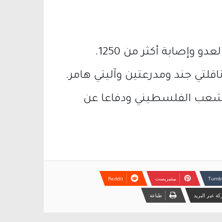
دعما للشعب الفلسطيني ودفاعا عن
بينتيريست
ة عبر البريد
طباعة