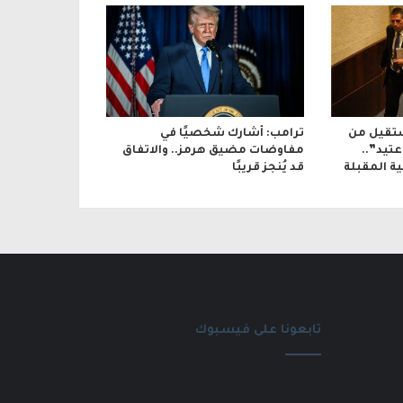
تقيل من
ترامب: أشارك شخصيًا في
تيد”..
مفاوضات مضيق هرمز.. والاتفاق
ة المقبلة
قد يُنجز قريبًا
تابعونا على فيسبوك