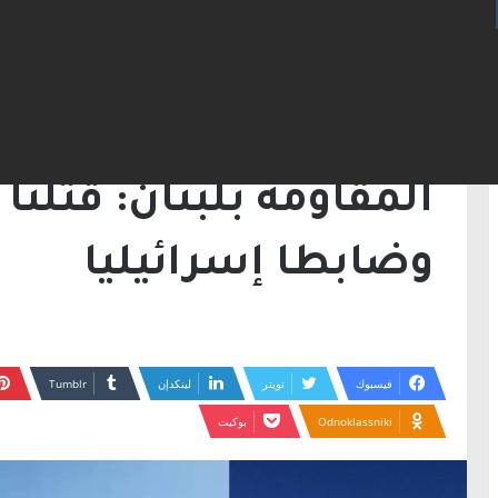
الرئيسية
/
أخبار
/
المقاومة بلبنان: قتلنا أكثر من 130 جنديا وضابطا إسرائيل
أخبار
وضابطا إسرائيليا
فيسبوك
تويتر
لينكدإن
Odnoklassniki
بوكيت