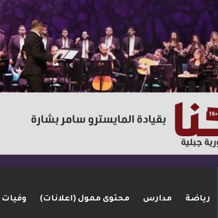
رياضة
مدارس
محتوى ممول (اعلانات)
وفيات
ت مضيق هرمز.. والاتفاق قد يُنجز قريبًا