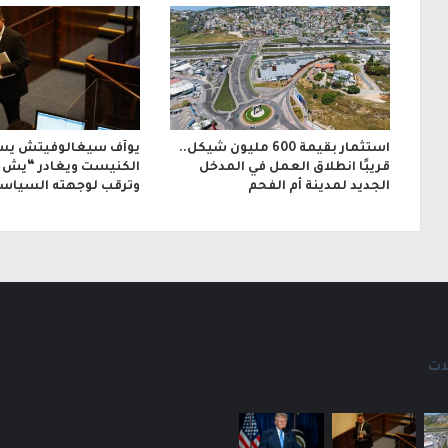
و
ن
ي
استثمار بقيمة 600 مليون شيكل..
يوآف سيغالوفيتش يس
قريبًا انطلاق العمل في المدخل
الكنيست ويغادر “يش ع
الجديد لمدينة أم الفحم
وترقب لوجهته السياسي
ات