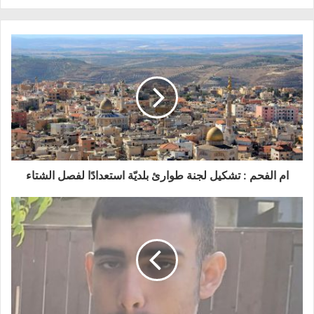
ل
ب
ر
ي
د
ك
ا
ام الفحم : تشكيل لجنة طوارئ بلديّة استعدادًا لفصل الشتاء
ل
إ
ل
ك
ت
ر