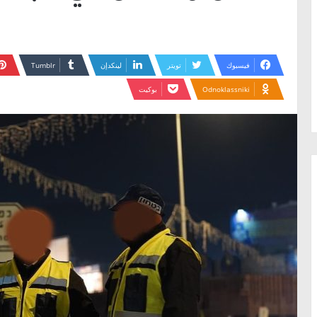
فيسبوك
تويتر
لينكدإن
Odnoklassniki
بوكيت