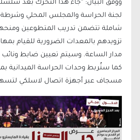
ووفق البيان: “جاء هذا التحرك بعد سلسل
لجنة الحراسة والمجلس المحلي وشرطة 
شاملة تتضمن تدريب المتطوعين ومنحهم ا
تزويدهم بالمعدات الضرورية للقيام بمه
مدار الساعة. وسيتم تعيين ضابط ونائب
كما ستُربط وحدات الحراسة الميدانية بم
مسجاف عبر أجهزة اتصال لاسلكي لتسهي