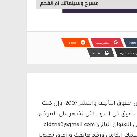
بينتيريست
ة عبر البريد
طباعة
يتم الاستخدام المواد وفقًا للمادة 27 أ من قانون حقوق التأليف والنشر 2007، وإن كنت
لحقوق في المواد التي تظهر على الموقع،
فيمكنك التواصل معنا عبر البريد الإلكتروني على العنوان التالي: bldtna3@gmail.com
سمك الكامل ورقم هاتفك وإرفاق تصوير