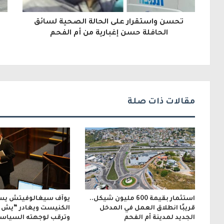
ل
تحسن واستقرار على الحالة الصحية لسائق
إ
الحافلة حسن إغبارية من أم الفحم
ل
ك
ت
ر
مقالات ذات صلة
و
ن
ي
استثمار بقيمة 600 مليون شيكل..
يوآف سيغالوفيتش يس
قريبًا انطلاق العمل في المدخل
الكنيست ويغادر “يش ع
الجديد لمدينة أم الفحم
وترقب لوجهته السياسي