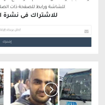
للشاشة ورابط للصفحة ذات الصلة ع
للاشتراك فى نشرة الب
أ
د
خ
ل
ب
ر
ي
د
ك
ا