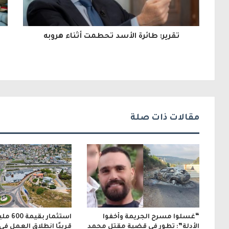
ا
ل
تقرير: طائرة الأسد تحطمت أثناء هروبه
إ
ل
ك
ت
ر
مقالات ذات صلة
و
ن
ي
“غسلوا مسرح الجريمة وأخفوا
استثمار 
الأدلة”: تطور في قضية مقتل محمد
قريبًا انطلاق العمل في