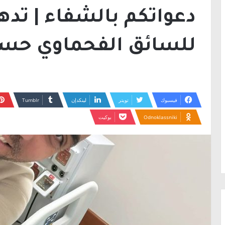
دعواتكم بالشفاء | تده
للسائق الفحماوي حس
فيسبوك
تويتر
لينكدإن
Odnoklassniki
بوكيت