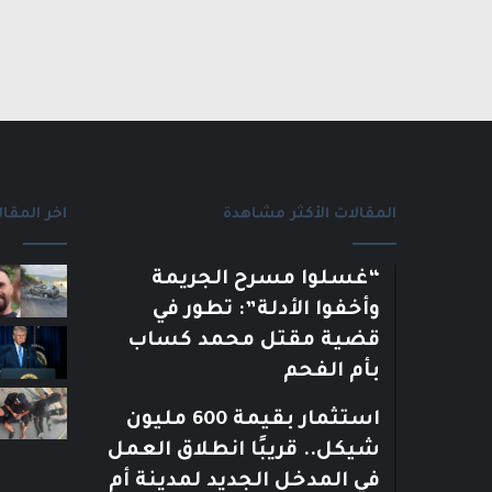
المقالات الأكثر مشاهدة
اخر المقال
“غسلوا مسرح الجريمة
وأخفوا الأدلة”: تطور في
قضية مقتل محمد كساب
بأم الفحم
استثمار بقيمة 600 مليون
شيكل.. قريبًا انطلاق العمل
في المدخل الجديد لمدينة أم