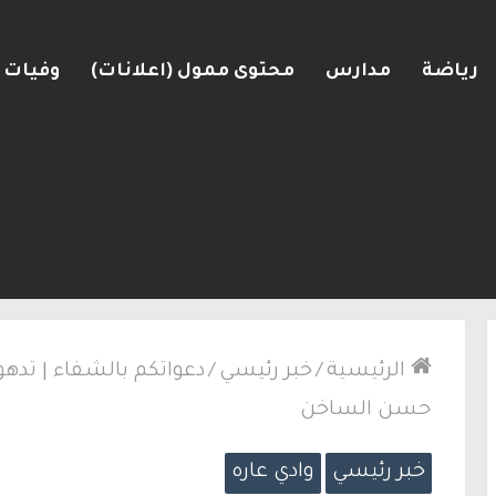
رياضة
مدارس
محتوى ممول (اعلانات)
وفيات
لكنيست ويغادر “يش عتيد”.. وترقب لوجهته السياسية
الرئيسية
/
خبر رئيسي
/
دعواتكم بالشفاء | تده
حسن الساخن
خبر رئيسي
وادي عاره