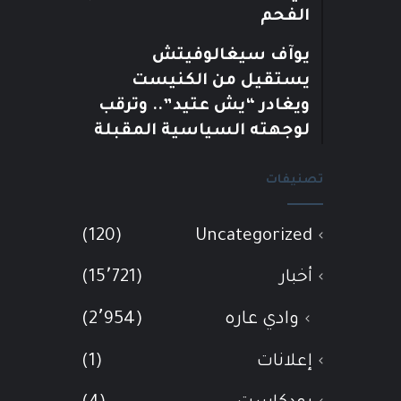
الفحم
يوآف سيغالوفيتش
يستقيل من الكنيست
ويغادر “يش عتيد”.. وترقب
لوجهته السياسية المقبلة
تصنيفات
(120)
Uncategorized
أخبار
(15٬721)
وادي عاره
(2٬954)
إعلانات
(1)