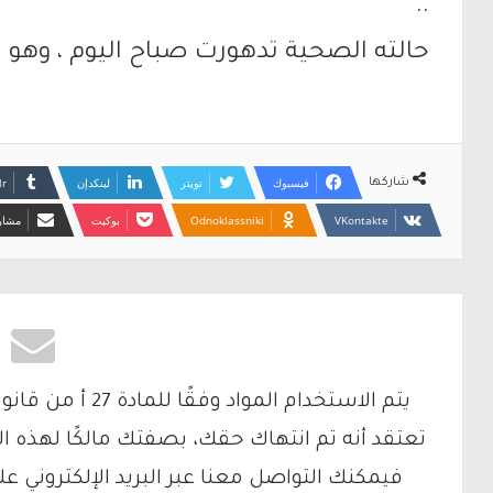
..
حالته الصحية تدهورت صباح اليوم ، وهو 
فيسبوك
تويتر
لينكدإن
شاركها
Odnoklassniki
بوكيت
مشارك
تعتقد أنه تم انتهاك حقك، بصفتك مالكًا لهذه ا