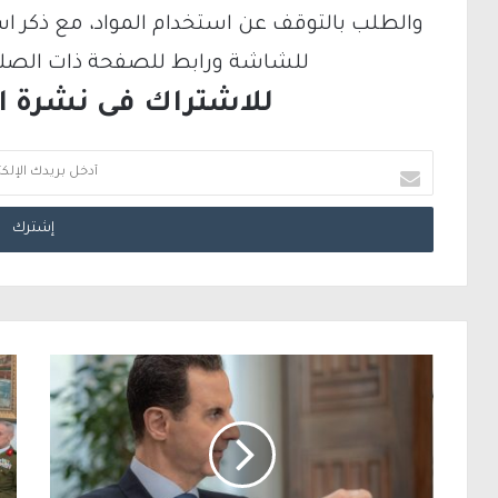
والطلب بالتوقف عن استخدام المواد، مع ذكر ا
للشاشة ورابط للصفحة ذات الصلة ع
للاشتراك فى نشرة الب
أ
د
خ
ل
ب
ر
ي
د
ك