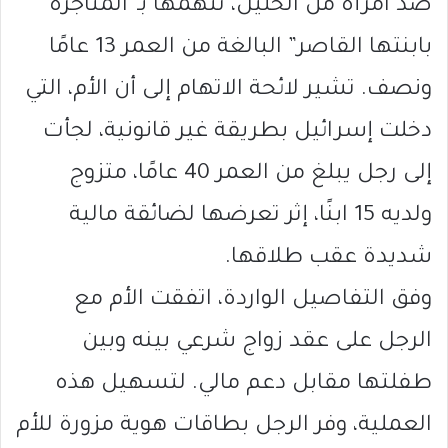
ضد امرأة من الخليل، تتهمها بـ”المتاجرة
بابنتها القاصر” البالغة من العمر 13 عامًا
ونصف. تشير لائحة الاتهام إلى أن الأم، التي
دخلت إسرائيل بطريقة غير قانونية، لجأت
إلى رجل يبلغ من العمر 40 عامًا، متزوج
ولديه 15 ابنًا، إثر تعرضها لضائقة مالية
شديدة عقب طلاقها.
وفق التفاصيل الواردة، اتفقت الأم مع
الرجل على عقد زواج شرعي بينه وبين
طفلتها مقابل دعم مالي. لتسهيل هذه
العملية، وفر الرجل بطاقات هوية مزورة للأم