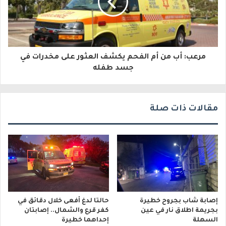
ت
ر
و
مرعب: أب من أم الفحم يكشف العثور على مخدرات في
ن
جسد طفله
ي
مقالات ذات صلة
إصابة شاب بجروح خطيرة
حالتا لدغ أفعى خلال دقائق في
بجريمة اطلاق نار في عين
كفر قرع والشمال.. إصابتان
السهلة
إحداهما خطيرة