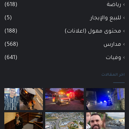
رياضة
(618)
للبيع والإيجار
(5)
محتوى ممول (اعلانات)
(188)
مدارس
(568)
وفيات
(641)
اخر المقالات