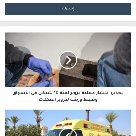
د
خ
ل
ب
ر
ي
د
ك
ا
تحذير: انتشار عملية تزوير لفئة 10 شيكل في الأسواق
ل
وضبط ورشة لتزوير العملات
إ
ل
ك