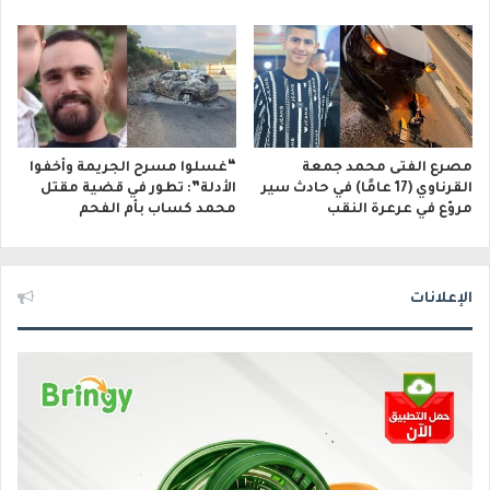
مصرع الفتى محمد جمعة
“غسلوا مسرح الجريمة وأخفوا
القرناوي (17 عامًا) في حادث سير
الأدلة”: تطور في قضية مقتل
مروّع في عرعرة النقب
محمد كساب بأم الفحم
الإعلانات