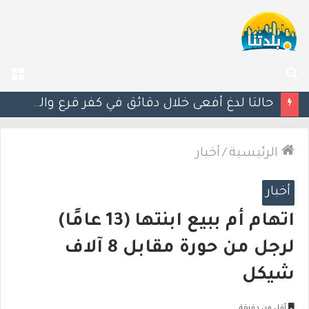
بحث
الق
عن
الرئيسية
/
أخبار
أخبار
اتهام أم ببيع ابنتها (13 عامًا)
لرجل من حورة مقابل 8 آلاف
شيكل
أقل من دقيقة