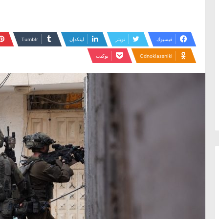
فيسبوك
تويتر
لينكدإن
Odnoklassniki
بوكيت