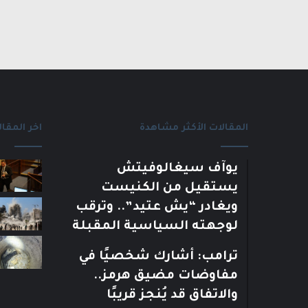
المقالات الأكثر مشاهدة
اخر المقال
يوآف سيغالوفيتش
يستقيل من الكنيست
ويغادر “يش عتيد”.. وترقب
لوجهته السياسية المقبلة
ترامب: أشارك شخصيًا في
مفاوضات مضيق هرمز..
والاتفاق قد يُنجز قريبًا