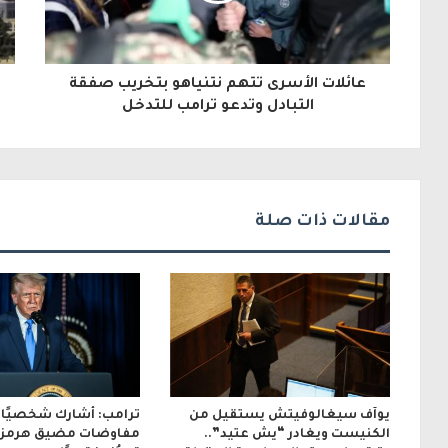
ا
ل
عائلات الأسرى تتهم نتنياهو بتخريب صفقة
إ
التبادل وتدعو ترامب للتدخل
ل
ك
ت
مقالات ذات صلة
ر
و
ن
ي
يوآف سيغالوفيتش يستقيل من
ترامب: أشارك شخصيًا 
الكنيست ويغادر “يش عتيد”..
مفاوضات مضيق هرمز.. 