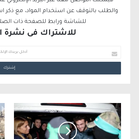
والطلب بالتوقف عن استخدام المواد، مع ذكر ا
للشاشة ورابط للصفحة ذات الصلة ع
للاشتراك فى نشرة الب
أ
د
خ
ل
ب
ر
ي
د
ك