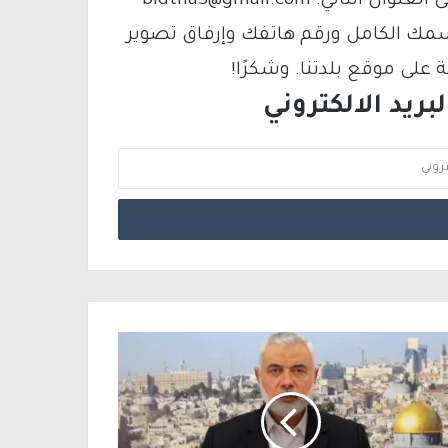
فيمكنك التواصل معنا عبر البريد الإلكتروني على العنوان التالي: bldtna3@gmail.com
سمك الكامل ورقم هاتفك وإرفاق تصوير
لى موقع بلدتنا. وشكرًا!
ريد الالكتروني