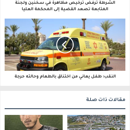
الشرطة ترفض ترخيص مظاهرة في سخنين ولجنة
ل
المتابعة تصعد القضية إلى المحكمة العليا
إ
ل
ك
ت
ر
و
النقب: طفل يعاني من اختناق بالطعام وحالته حرجة
ن
ي
مقالات ذات صلة