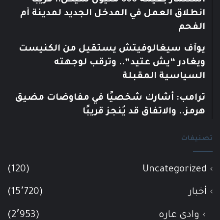
استثمار بقيمة 600 مليون شيكل.. قريبًا
انطلاق العمل في المدخل الجديد لمدينة أم
الفحم
يوآف سيغالوفيتش يستقيل من الكنيست
ويغادر “يش عتيد”.. وترقب لوجهته
السياسية المقبلة
ترامب: أشارك شخصيًا في مفاوضات مضيق
هرمز.. والاتفاق قد يُنجز قريبًا
تصنيفات
(120)
Uncategorized
أخبار
(15٬720)
وادي عاره
(2٬953)