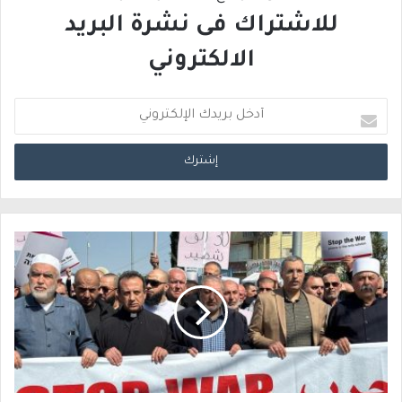
للاشتراك فى نشرة البريد
الالكتروني
أ
د
خ
ل
ب
ر
ي
د
ك
ا