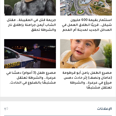
استثمار بقيمة 600 مليون
جريمة قتل في المقيبلة.. مقتل
شيكل.. قريبًا انطلاق العمل في
الشاب أيمن جرامنة بإطلاق نار
المدخل الجديد لمدينة أم الفحم
والشرطة تحقق
مصرع الطفل يامن أبو قرطومة
مصرع طفل (3 أعوام) دهسًا في
(عامان ونصف) إثر حادث دهس
عرعرة.. والشرطة تعتقل
مروّع في عرعرة.. والشرطة
مشتبهًا بالضلوع في الحادث.
تعتقل مشتبهًا
الإعلانات