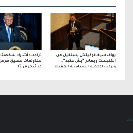
ر
و
ن
ي
يوآف سيغالوفيتش يستقيل من
ترامب: أشارك شخصيًا 
الكنيست ويغادر “يش عتيد”..
مفاوضات مضيق هرمز.. 
وترقب لوجهته السياسية المقبلة
قد يُنجز قريبًا
ات