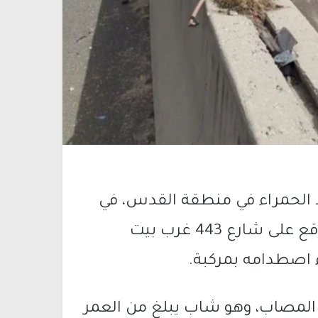
تابع لنجمة داوود الحمراء في منطقة القدس، في
تمام الساعة 15:46، بلاغًا عن حادث سير وقع على شارع 443 غرب بيت
ء اصطدامه بمركبة.
ن المصاب، وهو شاب يبلغ من العمر