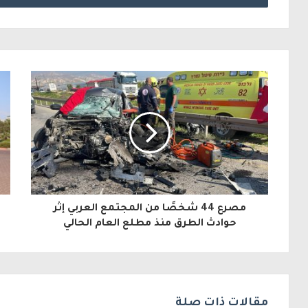
خ
ل
ب
ر
ي
د
ك
ا
ل
مصرع 44 شخصًا من المجتمع العربي إثر
إ
حوادث الطرق منذ مطلع العام الحالي
ل
ك
ت
مقالات ذات صلة