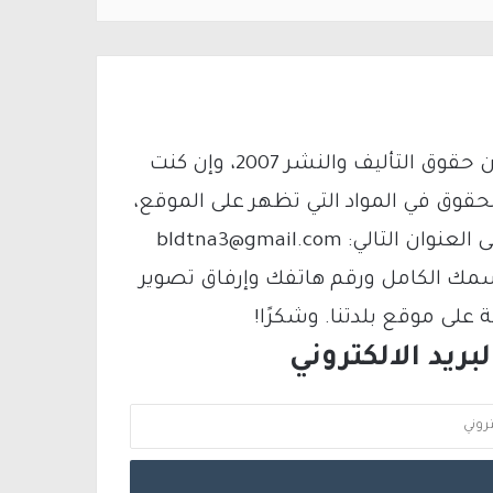
يتم الاستخدام المواد وفقًا للمادة 27 أ من قانون حقوق التأليف والنشر 2007، وإن كنت
لحقوق في المواد التي تظهر على الموقع،
فيمكنك التواصل معنا عبر البريد الإلكتروني على العنوان التالي: bldtna3@gmail.com
سمك الكامل ورقم هاتفك وإرفاق تصوير
لى موقع بلدتنا. وشكرًا!
ريد الالكتروني