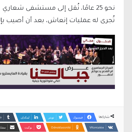
نحو 25 عامًا، نُقل إلى مستشفى شعار
تُجرى له عمليات إنعاش، بعد أن أصيب بإ
فيسبوك
تويتر
لينكدإن
شاركها
Odnoklassniki
بوكيت
مشارك