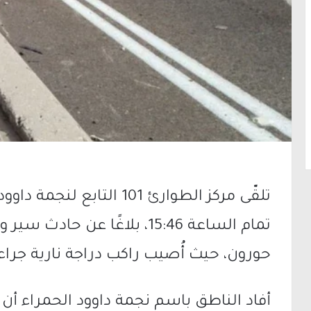
تلقّى مركز الطوارئ 101 ال
حورون، حيث أُصيب راكب دراجة نارية جرا
أفاد الناطق باسم نجمة داوود الحمراء أ