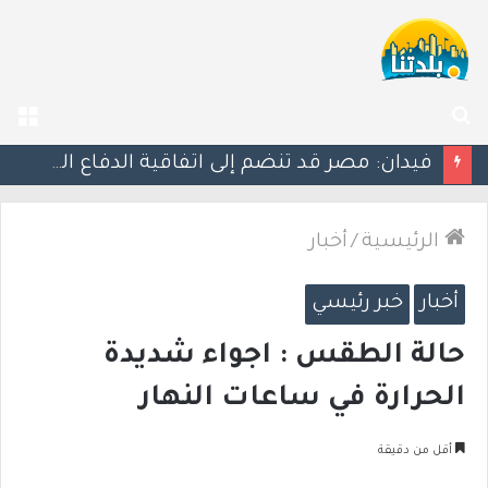
بحث
الق
عن
ليلة دامية: إصابة معلّم مدرسة بإطلاق نار في جت المثلث ورجل بجروح خطيرة في كابول
الرئيسية
/
أخبار
أخبار
خبر رئيسي
حالة الطقس : اجواء شديدة
الحرارة في ساعات النهار
أقل من دقيقة