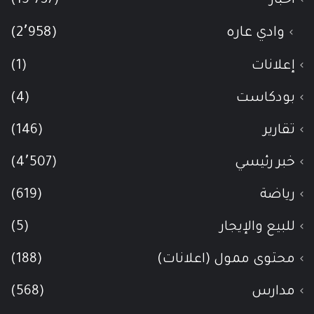
أخبار
(15٬737)
وادي عاره
(2٬958)
إعلانات
(1)
بودكاست
(4)
تقارير
(146)
خبر رئيسي
(4٬507)
رياضة
(619)
للبيع والإيجار
(5)
محتوى ممول (اعلانات)
(188)
مدارس
(568)