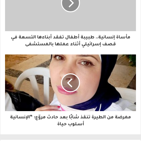
د
ك
ا
مأساة إنسانية.. طبيبة أطفال تفقد أبناءها التسعة في
ل
قصف إسرائيلي أثناء عملها بالمستشفى
إ
ل
ك
ت
ر
و
ممرضة من الطيرة تنقذ شابًا بعد حادث مروّع: “الإنسانية
ن
أسلوب حياة
ي