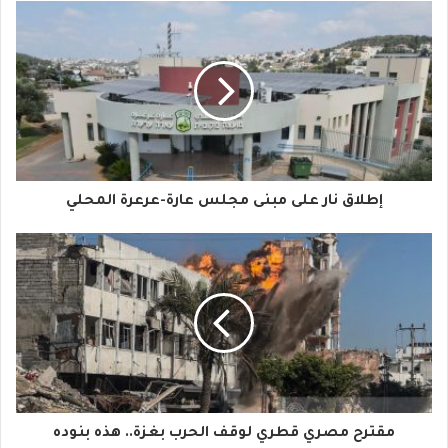
ب
ر
ي
د
ك
ا
إطلاق نار على مبنى مجلس عارة-عرعرة المحلي
ل
إ
ل
ك
ت
ر
و
مقترح مصري قطري لوقف الحرب بغزة.. هذه بنوده