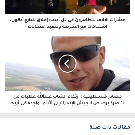
ك
ا
عشرات الآلاف يتظاهرون في تل أبيب: إغلاق شارع أيالون،
ل
اشتباكات مع الشرطة وتنفيذ اعتقالات
إ
ل
ك
ت
ر
و
مصادر فلسطينية : ارتقاء الشاب عبدالله عطيات من
ن
الناصرة برصاص الجيش الإسرائيلي أثناء تواجده في أريحا
ي
مقالات ذات صلة