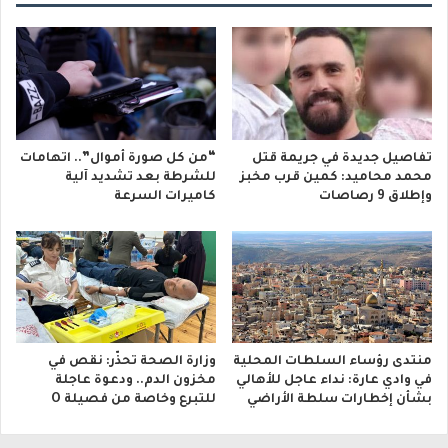
تفاصيل جديدة في جريمة قتل
“من كل صورة أموال”.. اتهامات
محمد محاميد: كمين قرب مخبز
للشرطة بعد تشديد آلية
وإطلاق 9 رصاصات
كاميرات السرعة
منتدى رؤساء السلطات المحلية
وزارة الصحة تحذّر: نقص في
في وادي عارة: نداء عاجل للأهالي
مخزون الدم.. ودعوة عاجلة
بشأن إخطارات سلطة الأراضي
للتبرع وخاصة من فصيلة O