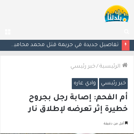
بحث
الق
عن
“من كل صورة أموال”.. اتهامات للشرطة بعد تشديد آلية كاميرات السرعة
الرئيسية
/
خبر رئيسي
خبر رئيسي
وادي عاره
أم الفحم: إصابة رجل بجروح
خطيرة إثر تعرضه لإطلاق نار
أقل من دقيقة