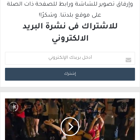
وإرفاق تصوير للشاشة ورابط للصفحة ذات الصلة
على موقع بلدتنا. وشكرًا!
للاشتراك فى نشرة البريد
الالكتروني
أ
د
خ
ل
ب
ر
ي
د