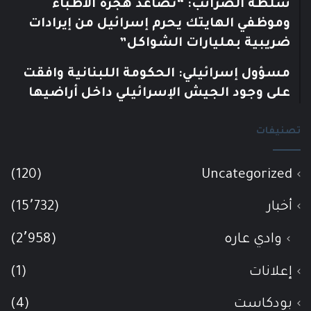
سلطة الضرائب: “تصاعد هجرة الأطباء
وموظفي الهايتك يحرم إسرائيل من إيرادات
ضريبية بمليارات الشواكل”
مسؤول إسرائيلي: الحكومة اللبنانية وافقت
على وجود الجيش الإسرائيلي داخل أراضيها
تصنيفات
(120)
Uncategorized
أخبار
(15٬732)
وادي عاره
(2٬958)
إعلانات
(1)
بودكاست
(4)