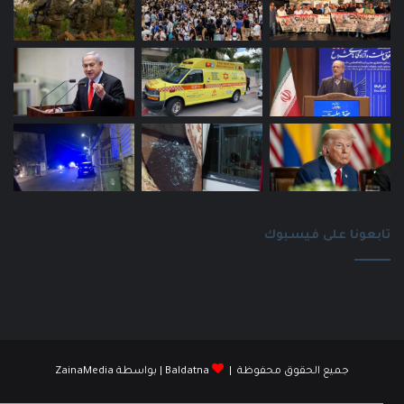
تابعونا على فيسبوك
جميع الحقوق محفوظة |
Baldatna
| بواسطة
ZainaMedia