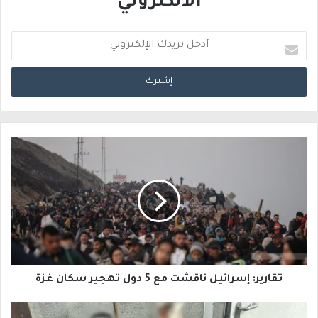
الالكتروني
أ
د
خ
ل
ب
ر
ي
د
ك
ا
تقارير: إسرائيل ناقشت مع 5 دول تهجير سكان غزة
ل
إ