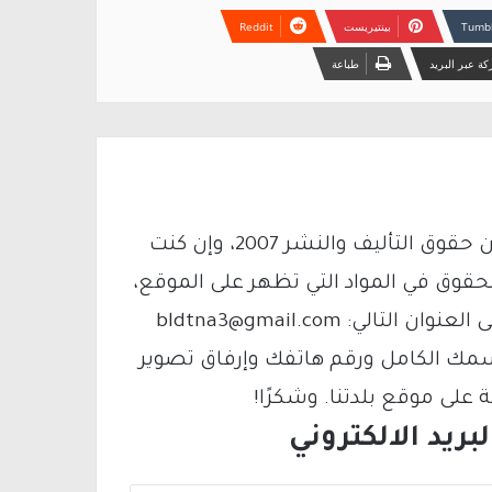
بينتيريست
ة عبر البريد
طباعة
يتم الاستخدام المواد وفقًا للمادة 27 أ من قانون حقوق التأليف والنشر 2007، وإن كنت
لحقوق في المواد التي تظهر على الموقع،
فيمكنك التواصل معنا عبر البريد الإلكتروني على العنوان التالي: bldtna3@gmail.com
سمك الكامل ورقم هاتفك وإرفاق تصوير
لى موقع بلدتنا. وشكرًا!
ريد الالكتروني