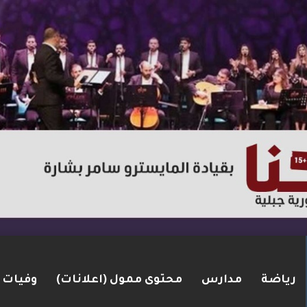
رياضة
مدارس
محتوى ممول (اعلانات)
وفيات
لاق نار في الطيبة.. بعد عام ونصف على مقتل زوجته