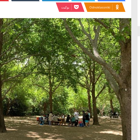
Odnoklassniki
بوكيت