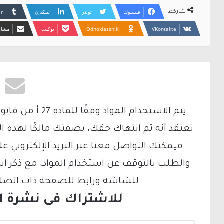
فيسبوك
تويتر
لينكدإن
شاركها
Odnoklassniki
بوكيت
مشارك
تعتقد أنه تم انتهاك حقك، بصفتك مالكًا لهذه ا
والطلب بالتوقف عن استخدام المواد، مع ذكر ا
للشاشة ورابط للصفحة ذات الصلة ع
للاشتراك فى نشرة الب