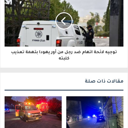
إ
ل
ك
ت
ر
و
توجيه لائحة اتهام ضد رجل من أور يهودا بتهمة تعذيب
كلبته
ن
ي
مقالات ذات صلة