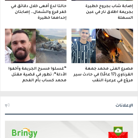
إصابة شاب بجروح خطيرة
حالتا لدغ أفعى خلال دقائق في
بجريمة اطلاق نار في عين
كفر قرع والشمال.. إصابتان
السهلة
إحداهما خطيرة
مصرع الفتى محمد جمعة
“غسلوا مسرح الجريمة وأخفوا
القرناوي (17 عامًا) في حادث سير
الأدلة”: تطور في قضية مقتل
مروّع في عرعرة النقب
محمد كساب بأم الفحم
الإعلانات