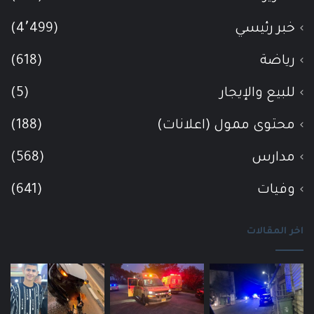
خبر رئيسي
(4٬499)
رياضة
(618)
للبيع والإيجار
(5)
محتوى ممول (اعلانات)
(188)
مدارس
(568)
وفيات
(641)
اخر المقالات