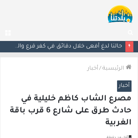
بحث
الق
عن
مصرع الفتى محمد جمعة القرناوي (17 عامًا) في حادث سير مروّع في عرعرة النقب
الرئيسية
/
أخبار
أخبار
مصرع الشاب كاظم خليلية في
حادث طرق على شارع 6 قرب باقة
الغربية
أقل من دقيقة