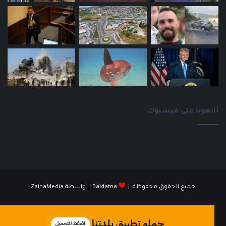
تابعونا على فيسبوك
جميع الحقوق محفوظة |
Baldatna
| بواسطة
ZainaMedia
فيسبوك
انستقرام