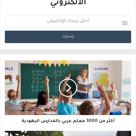
الالكتروني
أ
د
خ
ل
ب
ر
ي
د
ك
ا
أكثر من 3000 معلم عربي بالمدارس اليهودية
ل