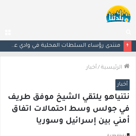
بحث
الق
عن
وزارة الصحة تحذّر: نقص في مخزون الدم.. ودعوة عاجلة للتبرع وخاصة من فصيلة O
الرئيسية
/
أخبار
أخبار
نتنياهو يلتقي الشيخ موفق طريف
في جولس وسط احتمالات اتفاق
أمني بين إسرائيل وسوريا
دقيقة واحدة