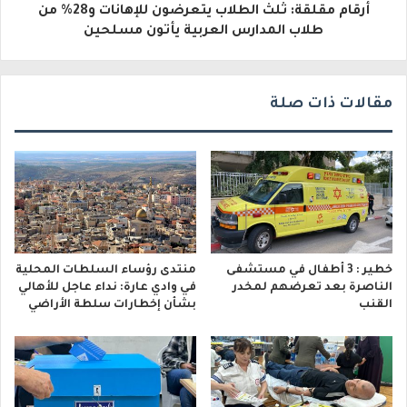
أرقام مقلقة: ثلث الطلاب يتعرضون للإهانات و28% من
ي
طلاب المدارس العربية يأتون مسلحين
مقالات ذات صلة
خطير : 3 أطفال في مستشفى
منتدى رؤساء السلطات المحلية
الناصرة بعد تعرضهم لمخدر
في وادي عارة: نداء عاجل للأهالي
القنب
بشأن إخطارات سلطة الأراضي