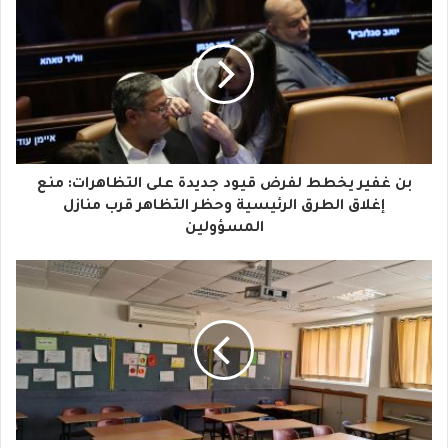
ر
ي
د
ك
ا
بن غفير يخطط لفرض قيود جديدة على التظاهرات: منع
ل
إغلاق الطرق الرئيسية وحظر التظاهر قرب منازل
المسؤولين
إ
ل
ك
ت
ر
و
ن