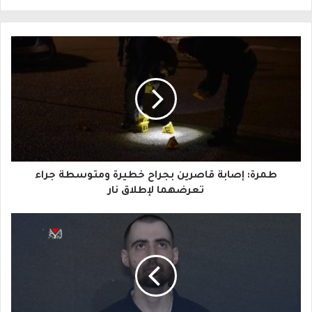
ل
ب
ر
ي
د
ك
ا
طمرة: إصابة قاصرين بجراح خطيرة ومتوسطة جراء
ل
تعرضهما لإطلاق نار
إ
ل
ك
ت
ر