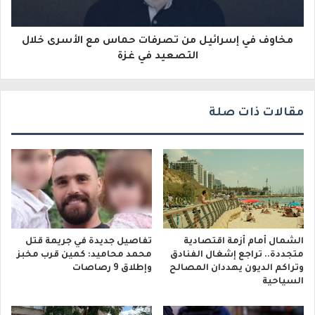
و
مخاوف في إسرائيل من تصرفات حماس مع الأسرى خلال
ن
التصعيد في غزة
ي
مقالات ذات صلة
الشمال أمام أزمة اقتصادية
تفاصيل جديدة في جريمة قتل
متجددة.. تراجع إشغال الفنادق
محمد محاميد: كمين قرب مخبز
وتراكم الديون يهددان المصالح
وإطلاق 9 رصاصات
السياحية