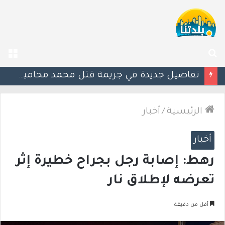
بحث
الق
عن
“من كل صورة أموال”.. اتهامات للشرطة بعد تشديد آلية كاميرات السرعة
الرئيسية
/
أخبار
أخبار
رهط: إصابة رجل بجراح خطيرة إثر
تعرضه لإطلاق نار
أقل من دقيقة