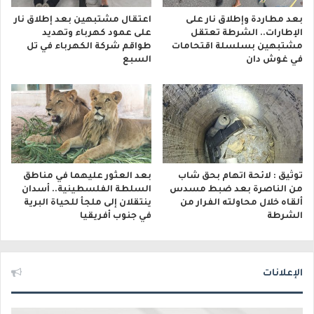
بعد مطاردة وإطلاق نار على
اعتقال مشتبهين بعد إطلاق نار
الإطارات.. الشرطة تعتقل
على عمود كهرباء وتهديد
مشتبهين بسلسلة اقتحامات
طواقم شركة الكهرباء في تل
في غوش دان
السبع
توثيق : لائحة اتهام بحق شاب
بعد العثور عليهما في مناطق
من الناصرة بعد ضبط مسدس
السلطة الفلسطينية.. أسدان
ألقاه خلال محاولته الفرار من
ينتقلان إلى ملجأ للحياة البرية
الشرطة
في جنوب أفريقيا
الإعلانات