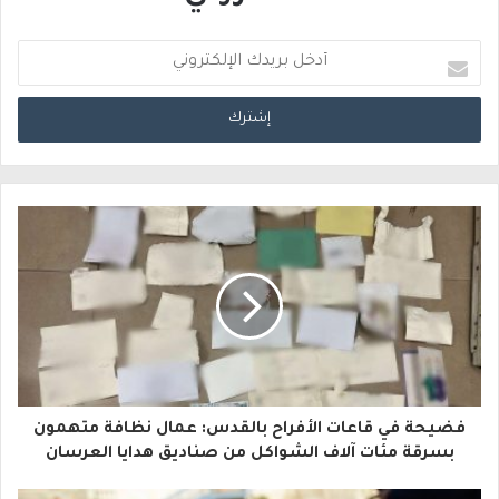
أ
د
خ
ل
ب
ر
ي
د
ك
ا
فضيحة في قاعات الأفراح بالقدس: عمال نظافة متهمون
ل
بسرقة مئات آلاف الشواكل من صناديق هدايا العرسان
إ