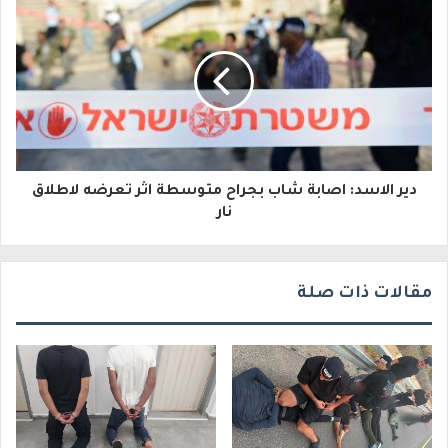
ل
ك
ت
ر
و
دير الاسد: اصابة شاب بجراح متوسطة اثر تعرضه لاطلاق
ن
نار
ي
مقالات ذات صلة