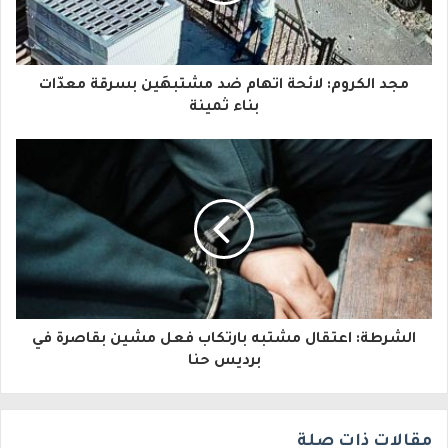
ك
ا
مجد الكروم: لائحة اتهام ضد مشتبهَين بسرقة معدّات
ل
بناء ثمينة
إ
ل
ك
ت
ر
و
الشرطة: اعتقال مشتبه بارتكاب فعل مشين بقاصرة في
ن
برديس حنا
ي
مقالات ذات صلة