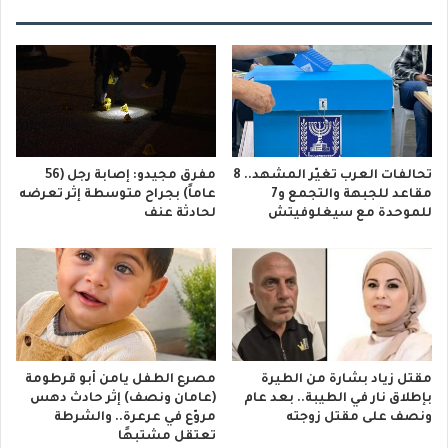
تحالفات العرب تغيّر المشهد.. 8
مفرق مجيدو: إصابة رجل (56
مقاعد للجبهة والتجمع و7
عاماً) بجراح متوسطة إثر تعرضه
للموحدة مع سيغلوفيتش
لحادثة عنف
مقتل زياد بشارة من الطيرة
مصرع الطفل يامن أبو قرطومة
بإطلاق نار في الطيبة.. بعد عام
(عامان ونصف) إثر حادث دهس
ونصف على مقتل زوجته
مروّع في عرعرة.. والشرطة
تعتقل مشتبهًا