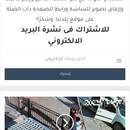
وإرفاق تصوير للشاشة ورابط للصفحة ذات الصلة
على موقع بلدتنا. وشكرًا!
للاشتراك فى نشرة البريد
الالكتروني
أ
د
خ
ل
ب
ر
ي
د