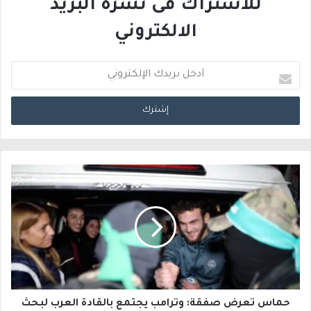
للاشتراك فى نشرة البريد
الالكتروني
أ
د
خ
ل
ب
ر
ي
د
ك
ا
حماس تعرض صفقة: وترامب يجتمع بالقادة العرب لبحث