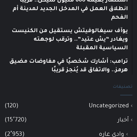
استثمار بقيمة 600 مليون شيكل.. قريبًا
انطلاق العمل في المدخل الجديد لمدينة أم
الفحم
يوآف سيغالوفيتش يستقيل من الكنيست
ويغادر “يش عتيد”.. وترقب لوجهته
السياسية المقبلة
ترامب: أشارك شخصيًا في مفاوضات مضيق
هرمز.. والاتفاق قد يُنجز قريبًا
تصنيفات
(120)
Uncategorized
أخبار
(15٬720)
وادي عاره
(2٬953)