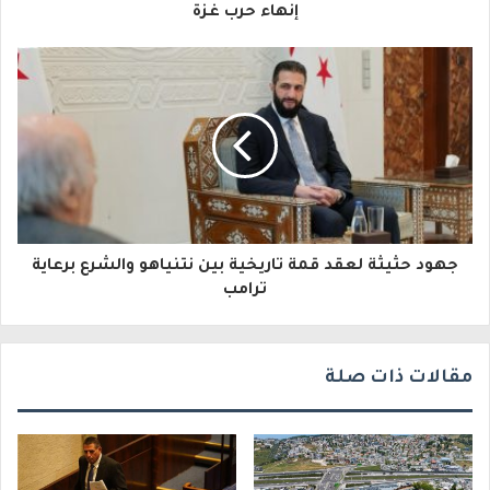
ل
إنهاء حرب غزة
إ
ل
ك
ت
ر
و
جهود حثيثة لعقد قمة تاريخية بين نتنياهو والشرع برعاية
ن
ترامب
ي
مقالات ذات صلة