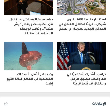
استثمار بقيمة 600 مليون
يوآف سيغالوفيتش يستقيل
شيكل.. قريبًا انطلاق العمل في
من الكنيست ويغادر “يش
المدخل الجديد لمدينة أم الفحم
عتيد”.. وترقب لوجهته
السياسية المقبلة
ترامب: أشارك شخصيًا في
رصد نادر لأثقل الأسماك
مفاوضات مضيق هرمز..
العظمية في العالم قبالة خليج
والاتفاق قد يُنجز قريبًا
إيلات
الإعلانات