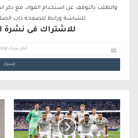
والطلب بالتوقف عن استخدام المواد، مع ذكر ا
للشاشة ورابط للصفحة ذات الصلة ع
للاشتراك فى نشرة الب
أ
د
خ
ل
ب
ر
ي
د
ك