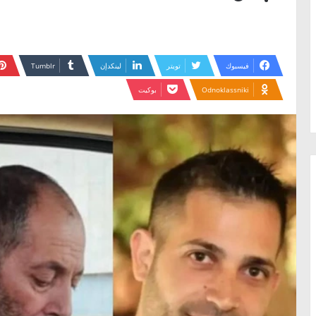
فيسبوك
تويتر
لينكدإن
Odnoklassniki
بوكيت