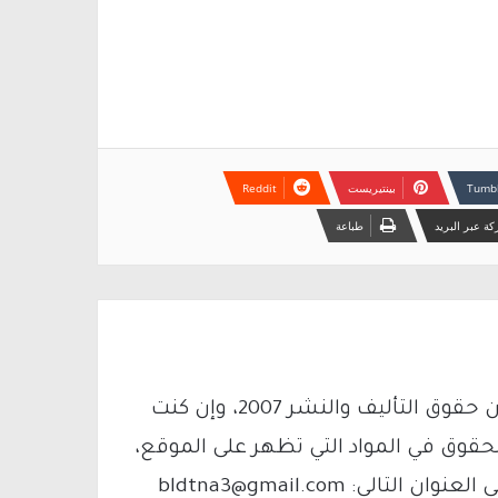
بينتيريست
ة عبر البريد
طباعة
يتم الاستخدام المواد وفقًا للمادة 27 أ من قانون حقوق التأليف والنشر 2007، وإن كنت
لحقوق في المواد التي تظهر على الموقع،
فيمكنك التواصل معنا عبر البريد الإلكتروني على العنوان التالي: bldtna3@gmail.com