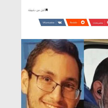
أقل من دقيقة
بينتيريست