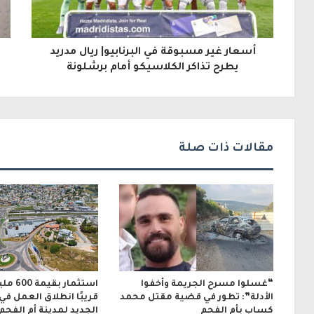
ا
ل
أسعار غير مسبوقة في البرنابيو| ريال مدريد
إ
يطرح تذاكر الكلاسيكو أمام برشلونة
ل
ك
ت
مقالات ذات صلة
ر
و
ن
ي
“غسلوا مسرح الجريمة وأخفوا
استثمار 
الأدلة”: تطور في قضية مقتل محمد
قريبًا انطلاق العمل في
كساب بأم الفحم
الجديد لمدينة أم الفحم