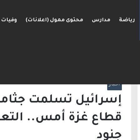
رياضة
مدارس
محتوى ممول (اعلانات)
وفيات
لكنيست ويغادر “يش عتيد”.. وترقب لوجهته السياسية
الرئيسية
/
أخبار
/
إسر
جثث 3 جنود
أخبار
جنود