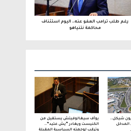
رغم طلب ترامب العفو عنه.. اليوم استئناف
محاكمة نتنياهو
بقيمة 600 مليون شيكل..
يوآف سيغالوفيتش يستقيل من
 المدخل
الكنيست ويغادر “يش عتيد”..
وترقب لوجهته السياسية المقبلة