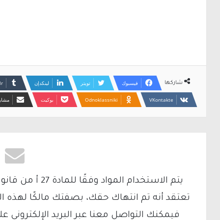
فيسبوك
تويتر
لينكدإن
شاركها
Odnoklassniki
بوكيت
مشارك
تعتقد أنه تم انتهاك حقك، بصفتك مالكًا لهذه ا