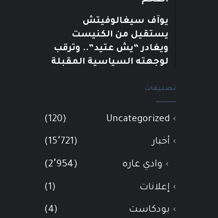
يوآف سيغالوفيتش
يستقيل من الكنيست
ويغادر “يش عتيد”.. وترقب
لوجهته السياسية المقبلة
تصنيفات
(120)
Uncategorized
أخبار
(15٬721)
وادي عاره
(2٬954)
إعلانات
(1)
بودكاست
(4)