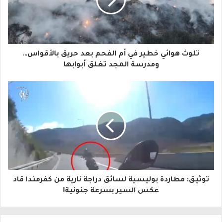
د
ك
ا
تلوث هوائي خطير في أم الفحم بعد حريق بالأقواس…
ل
ومدرسة المجد تغلق أبوابها
إ
ل
ك
ت
ر
و
توثيق: مطاردة بوليسية لسائق دراجة نارية من كفرمندا قاد
ن
عكس السير بسرعة جنونية!
ي