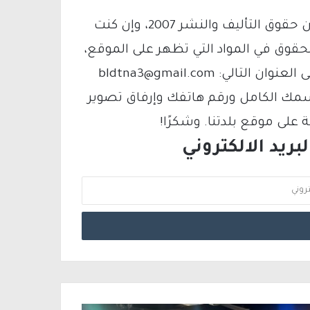
يتم الاستخدام المواد وفقًا للمادة 27 أ من قانون حقوق التأليف والنشر 2007، وإن كنت
لحقوق في المواد التي تظهر على الموقع،
فيمكنك التواصل معنا عبر البريد الإلكتروني على العنوان التالي: bldtna3@gmail.com
سمك الكامل ورقم هاتفك وإرفاق تصوير
لى موقع بلدتنا. وشكرًا!
ريد الالكتروني