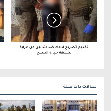
ي
د
ك
ا
ل
تقديم تصريح ادعاء ضد شابيْن من عرابة
إ
بشبهة حيازة السلاح
ل
ك
ت
ر
مقالات ذات صلة
و
ن