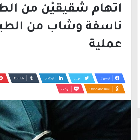
اتهام شقيقيْن من الط
ناسفة وشاب من الطيبة
عملية
فيسبوك
تويتر
لينكدإن
Odnoklassniki
بوكيت