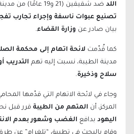
اللد
ضد شقيقين (21 و19 عامًا) من مدينة الطيرة، نسبت إليهما
تصنيع عبوات ناسفة وإجراء تجارب تفجي
بيان صادر عن
وزارة القضاء
.
كما قُدّمت
لائحة اتهام إلى محكمة الصل
مدينة الطيبة، نسبت إليه تهم
التدريب أو
سلاح وذخيرة
.
وجاء في لائحة الاتهام التي قدّمها المحام
المركز، أن
المتهم من الطيبة
قرر قبل نح
اليهود
بدافع
الغضب وشعور بعدم الانتم
وقام بالبحث في تطبيق “تلغرام” عن طرق