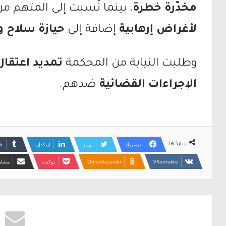
مخدّرة خطرة
، بينما نُسبت إلى المتهم م
لأغراض إرهابية
إضافة إلى
حيازة سلاح و
وطلبت النيابة من المحكمة
تمديد اعتقال
الإجراءات القضائية
ضدهم.
فيسبوك
تويتر
لينكدإن
شاركها
Odnoklassniki
بوكيت
مشارك