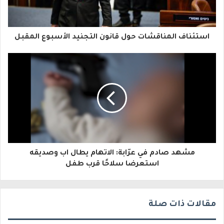
ك
ا
استئناف المناقشات حول قانون التجنيد الأسبوع المقبل
ل
إ
ل
ك
ت
ر
و
مشهد صادم في عرّابة: الاتهام يطال اب وصديقه
استعرضا سلاحًا قرب طفل
ن
ي
مقالات ذات صلة