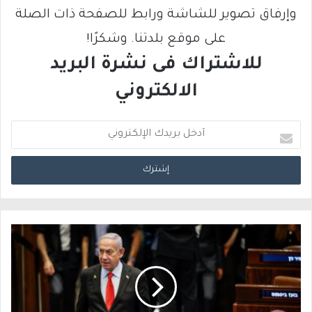
وإرفاق تصوير للشاشة ورابط للصفحة ذات الصلة
على موقع بلدتنا. وشكرًا!
للاشتراك فى نشرة البريد
الالكتروني
أ
د
خ
ل
ب
ر
ي
د