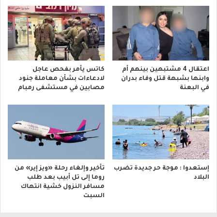
اعتقال 4 مشتبهين بينهم أم
كاتس يأمر بفحص عاجل
وابنها بشبهة قتل وفاء بدران
لادعاءات بشأن معاملة جنود
في البعنة
مصابين في مستشفى رمبام
إستعدوا : موجة حر جديدة تضرب
تأخير وإلغاء رحلة «ويز إير» من
البلاد
روما إلى تل أبيب بعد طلب
مسافر النزول خشية انتهاك
السبت